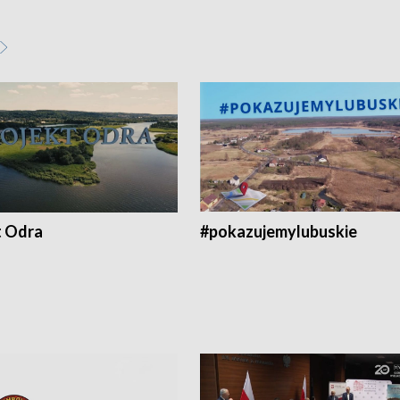
t Odra
#pokazujemylubuskie