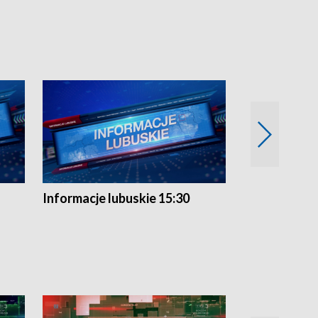
Informacje lubuskie 15:30
Przegląd ty