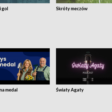
 gol
Skróty meczów
 na medal
Światy Agaty