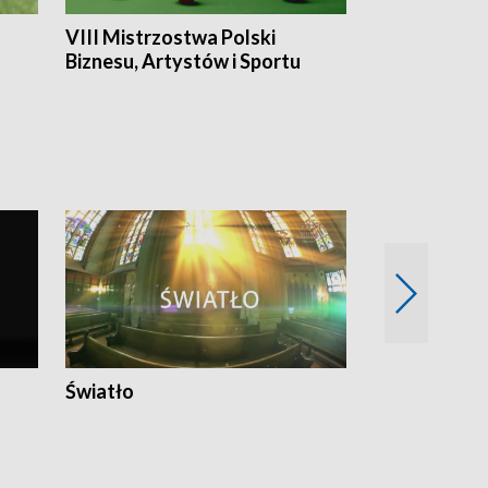
VIII Mistrzostwa Polski
Cztery kwar
Biznesu, Artystów i Sportu
Światło
Nowy adres