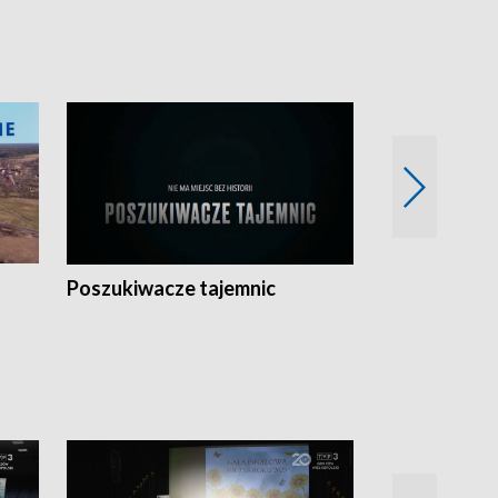
Poszukiwacze tajemnic
Kostrzyn na 