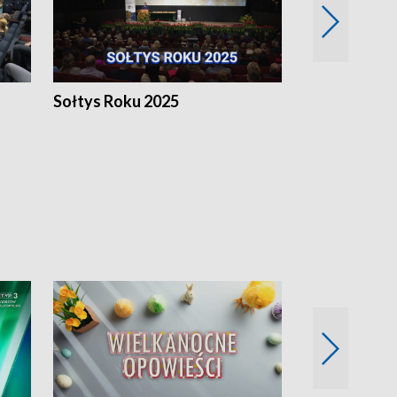
h
Sołtys Roku 2025
20 lat minęł
Wlkp.