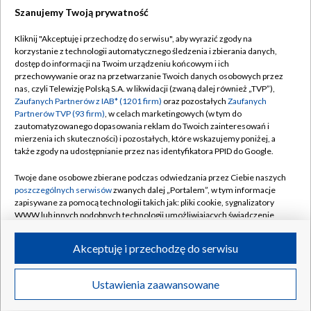
Szanujemy Twoją prywatność
Dołącz do nas:
Kliknij "Akceptuję i przechodzę do serwisu", aby wyrazić zgody na
korzystanie z technologii automatycznego śledzenia i zbierania danych,
TVP
dostęp do informacji na Twoim urządzeniu końcowym i ich
Abonament TVP
przechowywanie oraz na przetwarzanie Twoich danych osobowych przez
Regulamin TVP
nas, czyli Telewizję Polską S.A. w likwidacji (zwaną dalej również „TVP”),
Emisja w TVP
Polityka prywatności
Zaufanych Partnerów z IAB* (1201 firm)
oraz pozostałych
Zaufanych
Partnerów TVP (93 firm)
, w celach marketingowych (w tym do
Centrum informacji TVP
Moje zgody
zautomatyzowanego dopasowania reklam do Twoich zainteresowań i
mierzenia ich skuteczności) i pozostałych, które wskazujemy poniżej, a
Naziemna Telewizja Cyfrowa
Pomoc
także zgody na udostępnianie przez nas identyfikatora PPID do Google.
Sklep TVP
Biuro reklamy
Twoje dane osobowe zbierane podczas odwiedzania przez Ciebie naszych
Rada Programowa
Kontakt
poszczególnych serwisów
zwanych dalej „Portalem”, w tym informacje
zapisywane za pomocą technologii takich jak: pliki cookie, sygnalizatory
System NOS
WWW lub innych podobnych technologii umożliwiających świadczenie
dopasowanych i bezpiecznych usług, personalizację treści oraz reklam,
Informacje o nadawcy
Kanały
udostępnianie funkcji mediów społecznościowych oraz analizowanie
Akceptuję i przechodzę do serwisu
ruchu w Internecie.
Program dla prasy
©2026 Telewizja Polska S.A. w likwidacji
Biuro Reklamy
Twoje dane osobowe zbierane podczas odwiedzania przez Ciebie
Ustawienia zaawansowane
poszczególnych serwisów
na Portalu, takie jak adresy IP, identyfikatory
Ogłoszenie przetargowe
Twoich urządzeń końcowych i identyfikatory plików cookie, informacje o