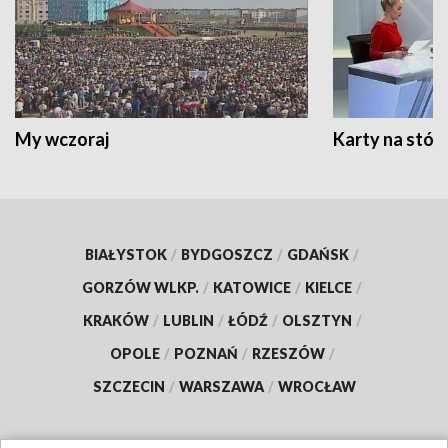
My wczoraj
Karty na stół:
BIAŁYSTOK
/
BYDGOSZCZ
/
GDAŃSK
/
GORZÓW WLKP.
/
KATOWICE
/
KIELCE
/
KRAKÓW
/
LUBLIN
/
ŁÓDŹ
/
OLSZTYN
/
OPOLE
/
POZNAŃ
/
RZESZÓW
/
SZCZECIN
/
WARSZAWA
/
WROCŁAW