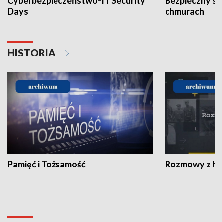
Cyberbezpieczeństwo-IT Security
Bezpieczny s
Days
chmurach
HISTORIA
Pamięć i Tożsamość
Rozmowy z his