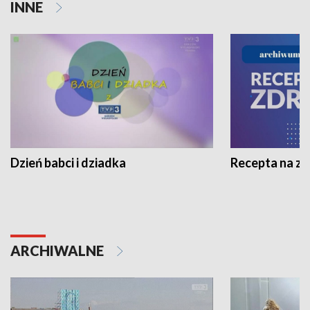
INNE
Dzień babci i dziadka
Recepta na z
ARCHIWALNE