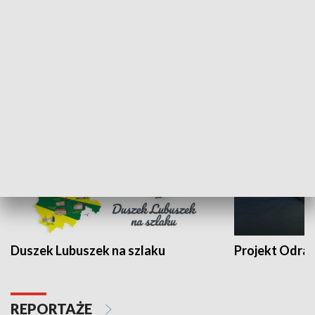
Kalejdoskop
Sołtys na med
WYPOCZYNEK I REKREACJA
Duszek Lubuszek na szlaku
Projekt Odra
REPORTAŻE