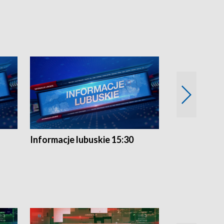
Informacje lubuskie 15:30
Przegląd ty