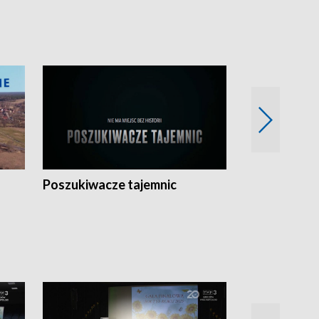
Poszukiwacze tajemnic
Kostrzyn na 