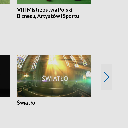
VIII Mistrzostwa Polski
Cztery kwar
Biznesu, Artystów i Sportu
Światło
Nowy adres