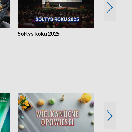
h
Sołtys Roku 2025
20 lat minęł
Wlkp.