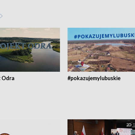
t Odra
#pokazujemylubuskie