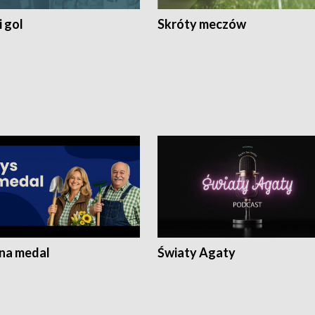
 gol
Skróty meczów
 na medal
Światy Agaty