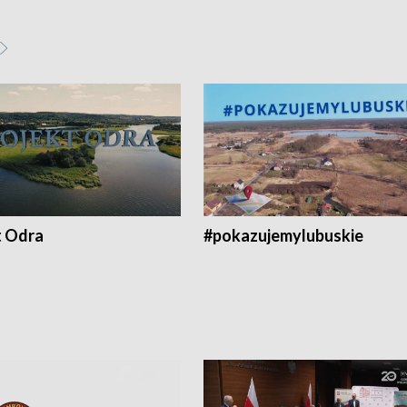
t Odra
#pokazujemylubuskie