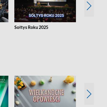
h
Sołtys Roku 2025
20 lat minęł
Wlkp.