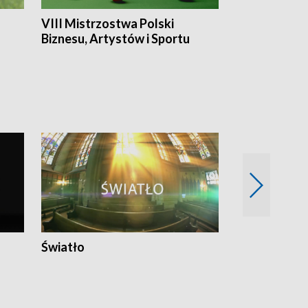
VIII Mistrzostwa Polski
Cztery kwar
Biznesu, Artystów i Sportu
Światło
Nowy adres