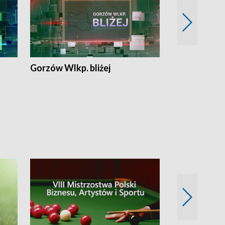
Gorzów Wlkp. bliżej
Lubuskie bliż