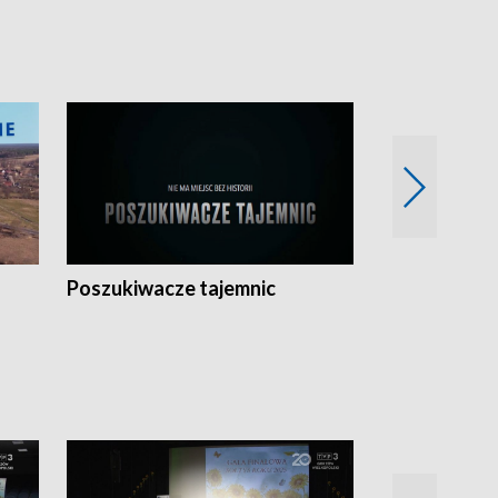
Poszukiwacze tajemnic
Kostrzyn na 