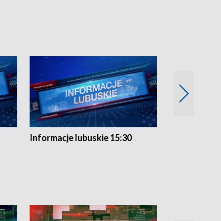
Informacje lubuskie 15:30
Przegląd ty