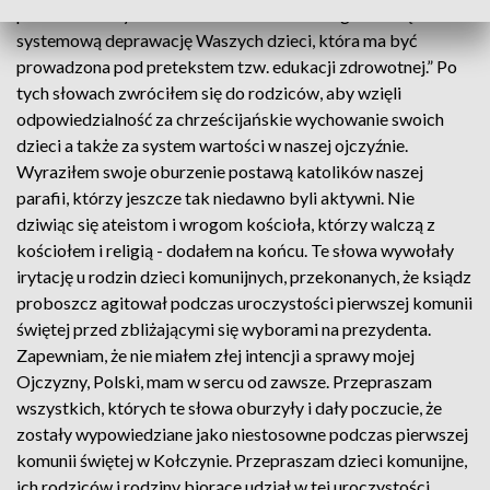
prawidłowe wychowanie. Nie wolno Wam zgodzić się na
systemową deprawację Waszych dzieci, która ma być
prowadzona pod pretekstem tzw. edukacji zdrowotnej.” Po
tych słowach zwróciłem się do rodziców, aby wzięli
odpowiedzialność za chrześcijańskie wychowanie swoich
dzieci a także za system wartości w naszej ojczyźnie.
Wyraziłem swoje oburzenie postawą katolików naszej
parafii, którzy jeszcze tak niedawno byli aktywni. Nie
dziwiąc się ateistom i wrogom kościoła, którzy walczą z
kościołem i religią - dodałem na końcu. Te słowa wywołały
irytację u rodzin dzieci komunijnych, przekonanych, że ksiądz
proboszcz agitował podczas uroczystości pierwszej komunii
świętej przed zbliżającymi się wyborami na prezydenta.
Zapewniam, że nie miałem złej intencji a sprawy mojej
Ojczyzny, Polski, mam w sercu od zawsze. Przepraszam
wszystkich, których te słowa oburzyły i dały poczucie, że
zostały wypowiedziane jako niestosowne podczas pierwszej
komunii świętej w Kołczynie. Przepraszam dzieci komunijne,
ich rodziców i rodziny biorące udział w tej uroczystości.