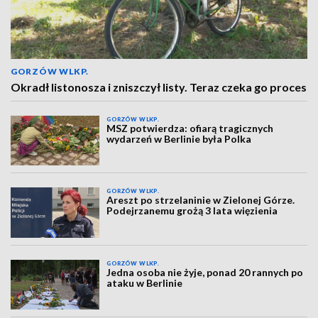
GORZÓW WLKP.
Okradł listonosza i zniszczył listy. Teraz czeka go proces
GORZÓW WLKP.
MSZ potwierdza: ofiarą tragicznych
wydarzeń w Berlinie była Polka
GORZÓW WLKP.
Areszt po strzelaninie w Zielonej Górze.
Podejrzanemu grożą 3 lata więzienia
GORZÓW WLKP.
Jedna osoba nie żyje, ponad 20 rannych po
ataku w Berlinie