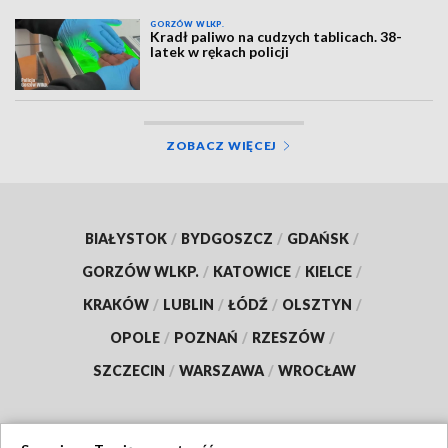
GORZÓW WLKP.
Kradł paliwo na cudzych tablicach. 38-
latek w rękach policji
ZOBACZ WIĘCEJ
BIAŁYSTOK
/
BYDGOSZCZ
/
GDAŃSK
/
GORZÓW WLKP.
/
KATOWICE
/
KIELCE
/
KRAKÓW
/
LUBLIN
/
ŁÓDŹ
/
OLSZTYN
/
OPOLE
/
POZNAŃ
/
RZESZÓW
/
SZCZECIN
/
WARSZAWA
/
WROCŁAW