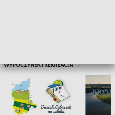
Kalejdoskop
Sołtys na med
WYPOCZYNEK I REKREACJA