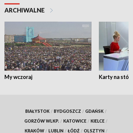
ARCHIWALNE
My wczoraj
Karty na stół:
BIAŁYSTOK
/
BYDGOSZCZ
/
GDAŃSK
/
GORZÓW WLKP.
/
KATOWICE
/
KIELCE
/
KRAKÓW
/
LUBLIN
/
ŁÓDŹ
/
OLSZTYN
/