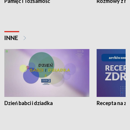
Pamięć i Tożsamość
Rozmowy z his
INNE
Dzień babci i dziadka
Recepta na z