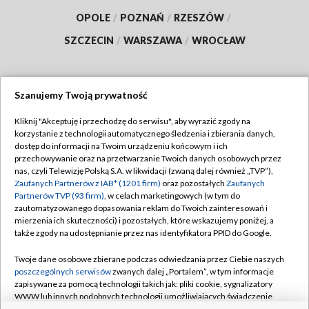
OPOLE
/
POZNAŃ
/
RZESZÓW
/
SZCZECIN
/
WARSZAWA
/
WROCŁAW
Szanujemy Twoją prywatność
Dołącz do nas:
Kliknij "Akceptuję i przechodzę do serwisu", aby wyrazić zgody na
korzystanie z technologii automatycznego śledzenia i zbierania danych,
TVP
dostęp do informacji na Twoim urządzeniu końcowym i ich
Abonament TVP
przechowywanie oraz na przetwarzanie Twoich danych osobowych przez
Regulamin TVP
nas, czyli Telewizję Polską S.A. w likwidacji (zwaną dalej również „TVP”),
Emisja w TVP
Polityka prywatności
Zaufanych Partnerów z IAB* (1201 firm)
oraz pozostałych
Zaufanych
Partnerów TVP (93 firm)
, w celach marketingowych (w tym do
Centrum informacji TVP
Moje zgody
zautomatyzowanego dopasowania reklam do Twoich zainteresowań i
mierzenia ich skuteczności) i pozostałych, które wskazujemy poniżej, a
Naziemna Telewizja Cyfrowa
Pomoc
także zgody na udostępnianie przez nas identyfikatora PPID do Google.
Sklep TVP
Biuro reklamy
Twoje dane osobowe zbierane podczas odwiedzania przez Ciebie naszych
Rada Programowa
Kontakt
poszczególnych serwisów
zwanych dalej „Portalem”, w tym informacje
zapisywane za pomocą technologii takich jak: pliki cookie, sygnalizatory
System NOS
WWW lub innych podobnych technologii umożliwiających świadczenie
dopasowanych i bezpiecznych usług, personalizację treści oraz reklam,