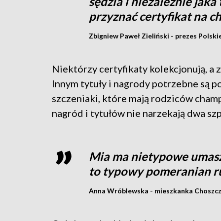
sędzia i niezależnie jaka
przyznać certyfikat na c
Zbigniew Paweł Zieliński - prezes Polsk
Niektórzy certyfikaty kolekcjonują, a 
Innym tytuły i nagrody potrzebne są po
szczeniaki, które mają rodziców champ
nagród i tytułów nie narzekają dwa sz
Mia ma nietypowe umaszc
to typowy pomeranian ru
Anna Wróblewska - mieszkanka Choszc