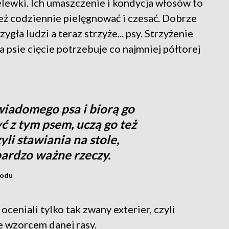
elewki. Ich umaszczenie i kondycja włosów to
też codziennie pielęgnować i czesać. Dobrze
ygła ludzi a teraz strzyże... psy. Strzyżenie
a psie cięcie potrzebuje co najmniej półtorej
świadomego psa i biorą go
ć z tym psem, uczą go też
li stawiania na stole,
 bardzo ważne rzeczy.
hodu
eniali tylko tak zwany exterier, czyli
 wzorcem danej rasy.