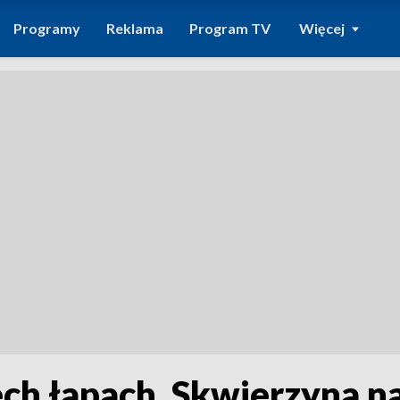
Programy
Reklama
Program TV
Więcej
ech łapach. Skwierzyna na