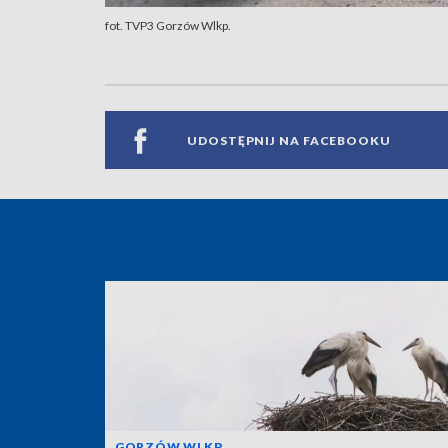
fot. TVP3 Gorzów Wlkp.
UDOSTĘPNIJ NA FACEBOOKU
GORZÓW WLKP.