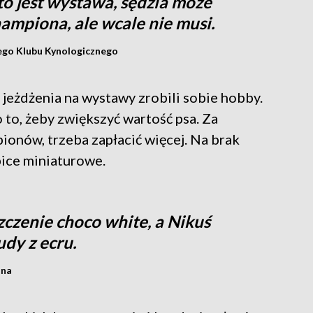
 to jest wystawa, sędzia może
hampiona, ale wcale nie musi.
iego Klubu Kynologicznego
z jeżdżenia na wystawy zrobili sobie hobby.
 to, żeby zwiększyć wartość psa. Za
ionów, trzeba zapłacić więcej. Na brak
pice miniaturowe.
zenie choco white, a Nikuś
dy z ecru.
zna