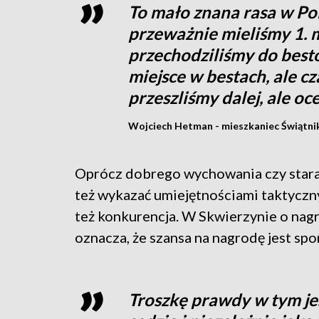
To mało znana rasa w Pol
przeważnie mieliśmy 1. m
przechodziliśmy do bestó
miejsce w bestach, ale cz
przeszliśmy dalej, ale o
Wojciech Hetman - mieszkaniec Świątn
Oprócz dobrego wychowania czy starann
też wykazać umiejętnościami taktyczn
też konkurencja. W Skwierzynie o nagr
oznacza, że szansa na nagrodę jest spo
Troszkę prawdy w tym jes