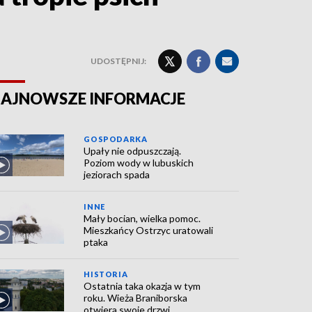
UDOSTĘPNIJ:
AJNOWSZE INFORMACJE
GOSPODARKA
Upały nie odpuszczają.
Poziom wody w lubuskich
jeziorach spada
INNE
Mały bocian, wielka pomoc.
Mieszkańcy Ostrzyc uratowali
ptaka
HISTORIA
Ostatnia taka okazja w tym
roku. Wieża Braniborska
otwiera swoje drzwi