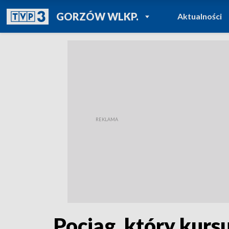
POWRÓT DO
GORZÓW WLKP.
Aktualności
TVP REGIONY
Pociąg, który kursu