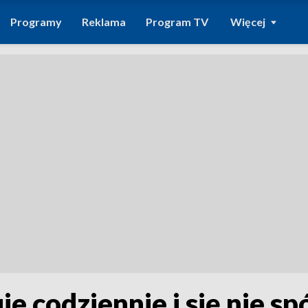
Programy
Reklama
Program TV
Więcej
je codziennie i się nie s