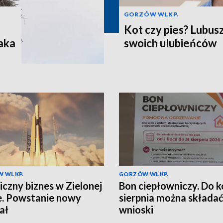
GORZÓW WLKP.
Kot czy pies? Lubus
aka
swoich ulubieńców
 WLKP.
GORZÓW WLKP.
czny biznes w Zielonej
Bon ciepłowniczy. Do 
. Powstanie nowy
sierpnia można składa
ał
wnioski