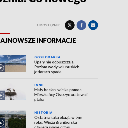
UDOSTĘPNIJ:
AJNOWSZE INFORMACJE
GOSPODARKA
Upały nie odpuszczają.
Poziom wody w lubuskich
jeziorach spada
INNE
Mały bocian, wielka pomoc.
Mieszkańcy Ostrzyc uratowali
ptaka
HISTORIA
Ostatnia taka okazja w tym
roku. Wieża Braniborska
otwiera swoje drzwi