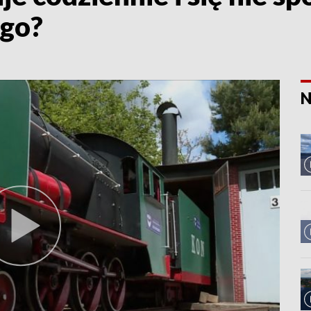
ego?
N