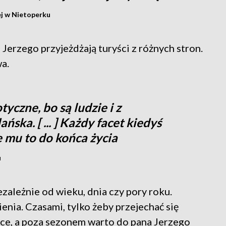
ej w Nietoperku
 Jerzego przyjeżdżają turyści z różnych stron.
a.
tyczne, bo są ludzie i z
ańska. [ ... ] Każdy facet kiedyś
je mu to do końca życia
u
zależnie od wieku, dnia czy pory roku.
enia. Czasami, tylko żeby przejechać się
ejce, a poza sezonem warto do pana Jerzego