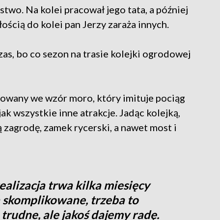
two. Na kolei pracował jego tata, a później
iłością do kolei pan Jerzy zaraża innych.
czas, bo co sezon na trasie kolejki ogrodowej
owany we wzór moro, który imituje pociąg
jak wszystkie inne atrakcje. Jadąc kolejką,
 zagrodę, zamek rycerski, a nawet most i
ealizacja trwa kilka miesięcy
 są skomplikowane, trzeba to
o trudne, ale jakoś dajemy radę.