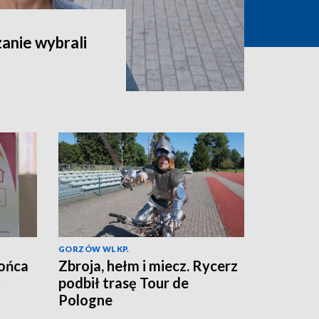
zanie wybrali
GORZÓW WLKP.
końca
Zbroja, hełm i miecz. Rycerz
ć
podbił trasę Tour de
Pologne