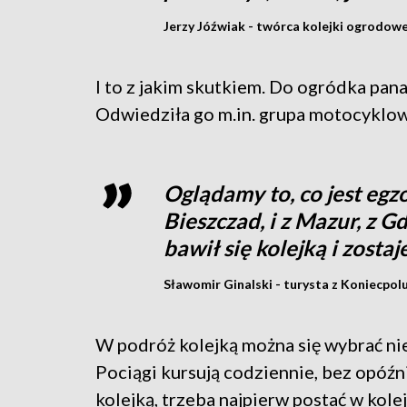
Jerzy Jóźwiak - twórca kolejki ogrodow
I to z jakim skutkiem. Do ogródka pana
Odwiedziła go m.in. grupa motocyklow
Oglądamy to, co jest egzo
Bieszczad, i z Mazur, z Gd
bawił się kolejką i zosta
Sławomir Ginalski - turysta z Koniecpol
W podróż kolejką można się wybrać nie
Pociągi kursują codziennie, bez opóźni
kolejką, trzeba najpierw postać w kol