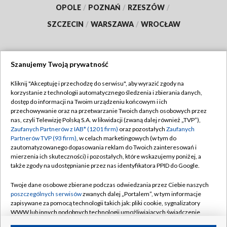
OPOLE
/
POZNAŃ
/
RZESZÓW
/
SZCZECIN
/
WARSZAWA
/
WROCŁAW
Szanujemy Twoją prywatność
Dołącz do nas:
Kliknij "Akceptuję i przechodzę do serwisu", aby wyrazić zgody na
korzystanie z technologii automatycznego śledzenia i zbierania danych,
TVP
dostęp do informacji na Twoim urządzeniu końcowym i ich
Abonament TVP
przechowywanie oraz na przetwarzanie Twoich danych osobowych przez
Regulamin TVP
nas, czyli Telewizję Polską S.A. w likwidacji (zwaną dalej również „TVP”),
Emisja w TVP
Polityka prywatności
Zaufanych Partnerów z IAB* (1201 firm)
oraz pozostałych
Zaufanych
Partnerów TVP (93 firm)
, w celach marketingowych (w tym do
Centrum informacji TVP
Moje zgody
zautomatyzowanego dopasowania reklam do Twoich zainteresowań i
mierzenia ich skuteczności) i pozostałych, które wskazujemy poniżej, a
Naziemna Telewizja Cyfrowa
Pomoc
także zgody na udostępnianie przez nas identyfikatora PPID do Google.
Sklep TVP
Biuro reklamy
Twoje dane osobowe zbierane podczas odwiedzania przez Ciebie naszych
Rada Programowa
Kontakt
poszczególnych serwisów
zwanych dalej „Portalem”, w tym informacje
zapisywane za pomocą technologii takich jak: pliki cookie, sygnalizatory
System NOS
WWW lub innych podobnych technologii umożliwiających świadczenie
dopasowanych i bezpiecznych usług, personalizację treści oraz reklam,
Informacje o nadawcy
Kanały