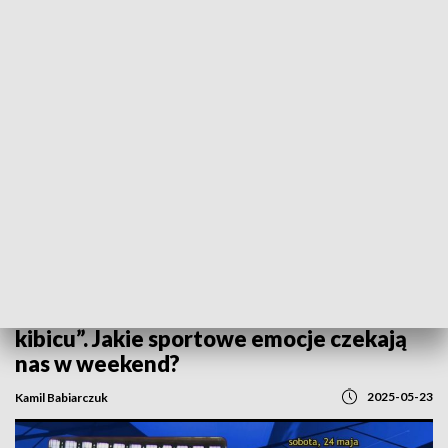
POWRÓT DO
GORZÓW WLKP.
TVP REGIONY
Piątkowa rutyna, czyli cykl „rusz się
kibicu”. Jakie sportowe emocje czekają
nas w weekend?
2025-05-23
Kamil Babiarczuk