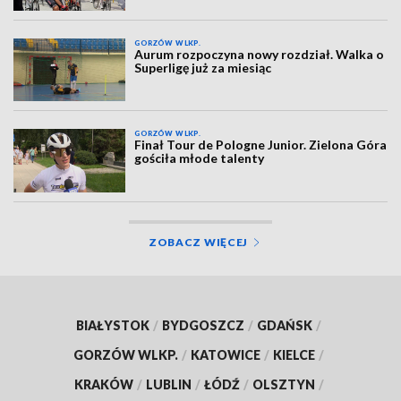
GORZÓW WLKP.
Aurum rozpoczyna nowy rozdział. Walka o
Superligę już za miesiąc
GORZÓW WLKP.
Finał Tour de Pologne Junior. Zielona Góra
gościła młode talenty
ZOBACZ WIĘCEJ
BIAŁYSTOK
/
BYDGOSZCZ
/
GDAŃSK
/
GORZÓW WLKP.
/
KATOWICE
/
KIELCE
/
KRAKÓW
/
LUBLIN
/
ŁÓDŹ
/
OLSZTYN
/