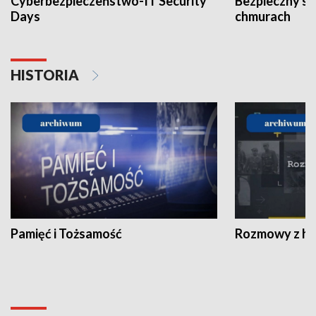
Cyberbezpieczeństwo-IT Security
Bezpieczny s
Days
chmurach
HISTORIA
Pamięć i Tożsamość
Rozmowy z his