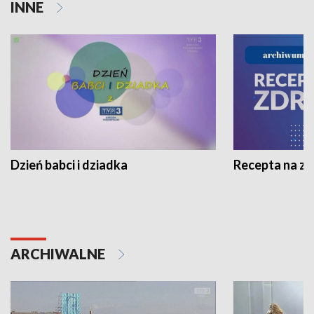
INNE
Dzień babci i dziadka
Recepta na z
ARCHIWALNE