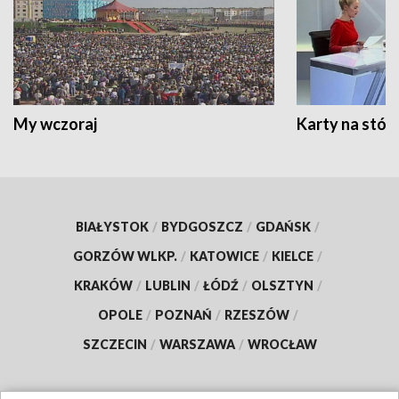
My wczoraj
Karty na stół:
BIAŁYSTOK
/
BYDGOSZCZ
/
GDAŃSK
/
GORZÓW WLKP.
/
KATOWICE
/
KIELCE
/
KRAKÓW
/
LUBLIN
/
ŁÓDŹ
/
OLSZTYN
/
OPOLE
/
POZNAŃ
/
RZESZÓW
/
SZCZECIN
/
WARSZAWA
/
WROCŁAW