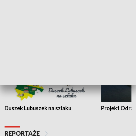
Kalejdoskop
Sołtys na med
WYPOCZYNEK I REKREACJA
Duszek Lubuszek na szlaku
Projekt Odra
REPORTAŻE