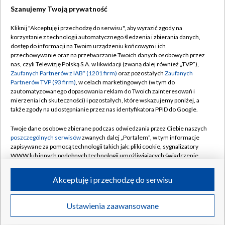
Szanujemy Twoją prywatność
Dołącz do nas:
Kliknij "Akceptuję i przechodzę do serwisu", aby wyrazić zgody na
korzystanie z technologii automatycznego śledzenia i zbierania danych,
TVP
dostęp do informacji na Twoim urządzeniu końcowym i ich
Abonament TVP
przechowywanie oraz na przetwarzanie Twoich danych osobowych przez
Regulamin TVP
nas, czyli Telewizję Polską S.A. w likwidacji (zwaną dalej również „TVP”),
Emisja w TVP
Polityka prywatności
Zaufanych Partnerów z IAB* (1201 firm)
oraz pozostałych
Zaufanych
Partnerów TVP (93 firm)
, w celach marketingowych (w tym do
Centrum informacji TVP
Moje zgody
zautomatyzowanego dopasowania reklam do Twoich zainteresowań i
mierzenia ich skuteczności) i pozostałych, które wskazujemy poniżej, a
Naziemna Telewizja Cyfrowa
Pomoc
także zgody na udostępnianie przez nas identyfikatora PPID do Google.
Sklep TVP
Biuro reklamy
Twoje dane osobowe zbierane podczas odwiedzania przez Ciebie naszych
Rada Programowa
Kontakt
poszczególnych serwisów
zwanych dalej „Portalem”, w tym informacje
zapisywane za pomocą technologii takich jak: pliki cookie, sygnalizatory
System NOS
WWW lub innych podobnych technologii umożliwiających świadczenie
dopasowanych i bezpiecznych usług, personalizację treści oraz reklam,
Informacje o nadawcy
Kanały
udostępnianie funkcji mediów społecznościowych oraz analizowanie
Akceptuję i przechodzę do serwisu
ruchu w Internecie.
Program dla prasy
©2026 Telewizja Polska S.A. w likwidacji
Biuro Reklamy
Twoje dane osobowe zbierane podczas odwiedzania przez Ciebie
Ustawienia zaawansowane
poszczególnych serwisów
na Portalu, takie jak adresy IP, identyfikatory
Ogłoszenie przetargowe
Twoich urządzeń końcowych i identyfikatory plików cookie, informacje o