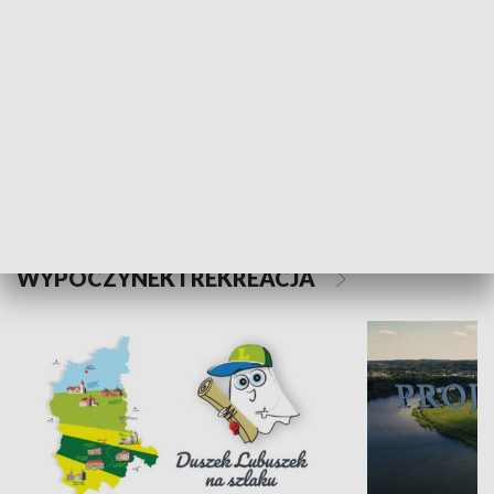
Kalejdoskop
Sołtys na med
WYPOCZYNEK I REKREACJA