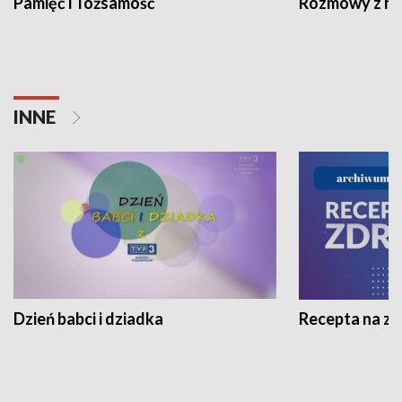
Pamięć i Tożsamość
Rozmowy z his
INNE
Dzień babci i dziadka
Recepta na z