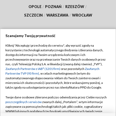
OPOLE
/
POZNAŃ
/
RZESZÓW
/
SZCZECIN
/
WARSZAWA
/
WROCŁAW
Szanujemy Twoją prywatność
Dołącz do nas:
Kliknij "Akceptuję i przechodzę do serwisu", aby wyrazić zgody na
korzystanie z technologii automatycznego śledzenia i zbierania danych,
TVP
dostęp do informacji na Twoim urządzeniu końcowym i ich
Abonament TVP
przechowywanie oraz na przetwarzanie Twoich danych osobowych przez
Regulamin TVP
nas, czyli Telewizję Polską S.A. w likwidacji (zwaną dalej również „TVP”),
Emisja w TVP
Polityka prywatności
Zaufanych Partnerów z IAB* (1201 firm)
oraz pozostałych
Zaufanych
Partnerów TVP (93 firm)
, w celach marketingowych (w tym do
Centrum informacji TVP
Moje zgody
zautomatyzowanego dopasowania reklam do Twoich zainteresowań i
mierzenia ich skuteczności) i pozostałych, które wskazujemy poniżej, a
Naziemna Telewizja Cyfrowa
Pomoc
także zgody na udostępnianie przez nas identyfikatora PPID do Google.
Sklep TVP
Biuro reklamy
Twoje dane osobowe zbierane podczas odwiedzania przez Ciebie naszych
Rada Programowa
Kontakt
poszczególnych serwisów
zwanych dalej „Portalem”, w tym informacje
zapisywane za pomocą technologii takich jak: pliki cookie, sygnalizatory
System NOS
WWW lub innych podobnych technologii umożliwiających świadczenie
dopasowanych i bezpiecznych usług, personalizację treści oraz reklam,