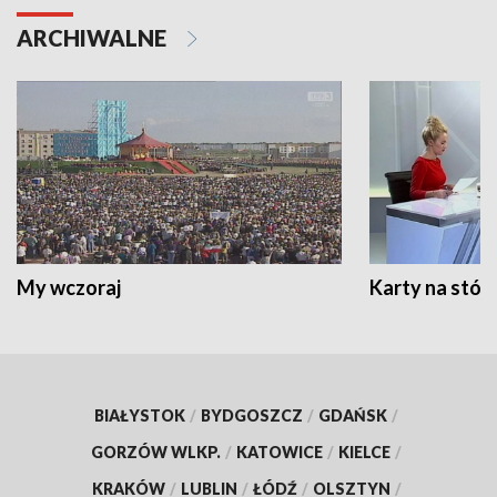
ARCHIWALNE
My wczoraj
Karty na stół:
BIAŁYSTOK
/
BYDGOSZCZ
/
GDAŃSK
/
GORZÓW WLKP.
/
KATOWICE
/
KIELCE
/
KRAKÓW
/
LUBLIN
/
ŁÓDŹ
/
OLSZTYN
/