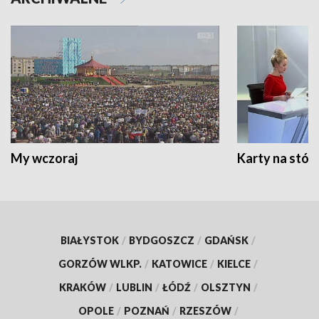
My wczoraj
Karty na stół:
BIAŁYSTOK
/
BYDGOSZCZ
/
GDAŃSK
/
GORZÓW WLKP.
/
KATOWICE
/
KIELCE
/
KRAKÓW
/
LUBLIN
/
ŁÓDŹ
/
OLSZTYN
/
OPOLE
/
POZNAŃ
/
RZESZÓW
/