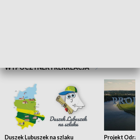
Kalejdoskop
Sołtys na med
WYPOCZYNEK I REKREACJA
Duszek Lubuszek na szlaku
Projekt Odra