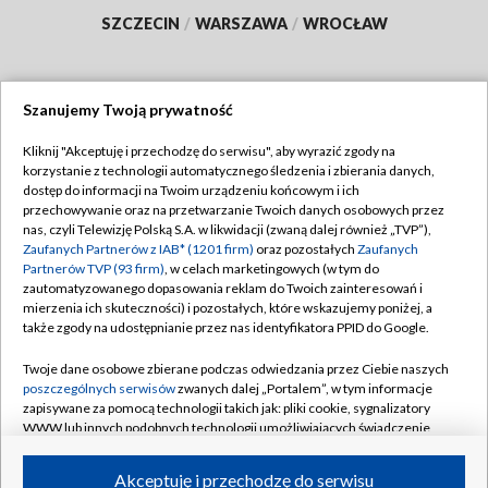
SZCZECIN
/
WARSZAWA
/
WROCŁAW
Szanujemy Twoją prywatność
Dołącz do nas:
Kliknij "Akceptuję i przechodzę do serwisu", aby wyrazić zgody na
korzystanie z technologii automatycznego śledzenia i zbierania danych,
TVP
dostęp do informacji na Twoim urządzeniu końcowym i ich
Abonament TVP
przechowywanie oraz na przetwarzanie Twoich danych osobowych przez
Regulamin TVP
nas, czyli Telewizję Polską S.A. w likwidacji (zwaną dalej również „TVP”),
Emisja w TVP
Polityka prywatności
Zaufanych Partnerów z IAB* (1201 firm)
oraz pozostałych
Zaufanych
Partnerów TVP (93 firm)
, w celach marketingowych (w tym do
Centrum informacji TVP
Moje zgody
zautomatyzowanego dopasowania reklam do Twoich zainteresowań i
mierzenia ich skuteczności) i pozostałych, które wskazujemy poniżej, a
Naziemna Telewizja Cyfrowa
Pomoc
także zgody na udostępnianie przez nas identyfikatora PPID do Google.
Sklep TVP
Biuro reklamy
Twoje dane osobowe zbierane podczas odwiedzania przez Ciebie naszych
Rada Programowa
Kontakt
poszczególnych serwisów
zwanych dalej „Portalem”, w tym informacje
zapisywane za pomocą technologii takich jak: pliki cookie, sygnalizatory
System NOS
WWW lub innych podobnych technologii umożliwiających świadczenie
dopasowanych i bezpiecznych usług, personalizację treści oraz reklam,
Informacje o nadawcy
Kanały
udostępnianie funkcji mediów społecznościowych oraz analizowanie
Akceptuję i przechodzę do serwisu
ruchu w Internecie.