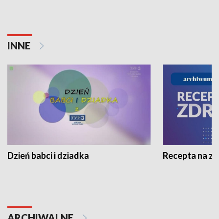
INNE
Dzień babci i dziadka
Recepta na z
ARCHIWALNE