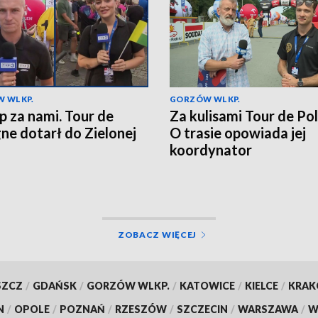
 WLKP.
GORZÓW WLKP.
ap za nami. Tour de
Za kulisami Tour de Po
ne dotarł do Zielonej
O trasie opowiada jej
koordynator
ZOBACZ WIĘCEJ
SZCZ
/
GDAŃSK
/
GORZÓW WLKP.
/
KATOWICE
/
KIELCE
/
KRA
N
/
OPOLE
/
POZNAŃ
/
RZESZÓW
/
SZCZECIN
/
WARSZAWA
/
W