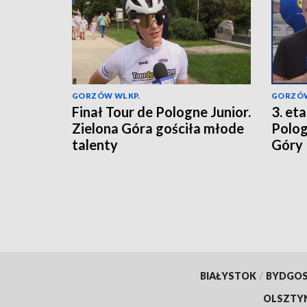
GORZÓW WLKP.
GORZÓW
Finał Tour de Pologne Junior.
3. et
Zielona Góra gościła młode
Polog
talenty
Góry
BIAŁYSTOK
/
BYDGO
OLSZTY