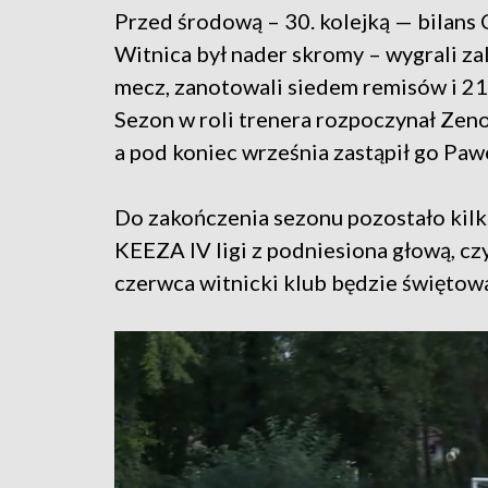
Przed środową – 30. kolejką — bilans
Witnica był nader skromy – wygrali za
mecz, zanotowali siedem remisów i 21
Sezon w roli trenera rozpoczynał Zen
a pod koniec września zastąpił go Paw
Do zakończenia sezonu pozostało kilka
KEEZA IV ligi z podniesiona głową, czy
czerwca witnicki klub będzie świętowa