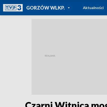
POWRÓT DO
GORZÓW WLKP.
Aktualności
TVP REGIONY
Czarni Witnica mog