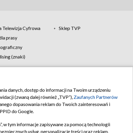
 Telewizja Cyfrowa
Sklep TVP
la prasy
tograficzny
sing (znaki)
klamy
Kontakt
rania danych, dostęp do informacji na Twoim urządzeniu
idacji (zwaną dalej również „TVP”),
Zaufanych Partnerów
anego dopasowania reklam do Twoich zainteresowań i
a PPID do Google.
”, w tym informacje zapisywane za pomocą technologii
zpiecznych usług, personalizację treści oraz reklam,