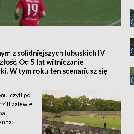
nym z solidniejszych lubuskich IV
złość. Od 5 lat witniczanie
i. W tym roku ten scenariusz się
nu, czyli po
zili zalewie
na
zona.