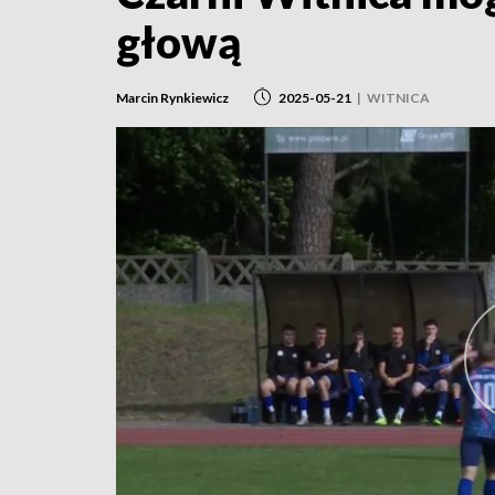
głową
Marcin Rynkiewicz
2025-05-21
|
WITNICA