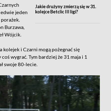
 Czarnych
Jakie drużyny zmierzą się w 31.
kolejce Betclic III ligi?
ledwie jeden
 porażek.
on Burzawa,
eł Wójcik.
 kolejek i Czarni mogą pożegnać się
 coś wygrać. Tym bardziej że 31 maja i 1
ł swoje 80-lecie.