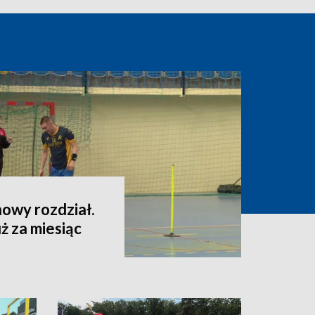
owy rozdział.
ż za miesiąc