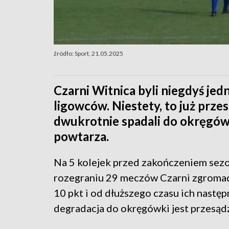
źródło: Sport, 21.05.2025
Czarni Witnica byli niegdyś jed
ligowców. Niestety, to już przes
dwukrotnie spadali do okręgówk
powtarza.
Na 5 kolejek przed zakończeniem sezo
rozegraniu 29 meczów Czarni zgromad
10 pkt i od dłuższego czasu ich następ
degradacja do okręgówki jest przesąd