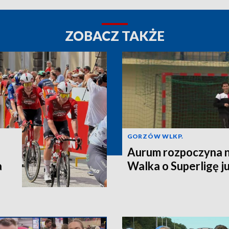
ZOBACZ TAKŻE
GORZÓW WLKP.
Aurum rozpoczyna n
a
Walka o Superligę ju