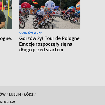
GORZÓW WLKP.
logne.
Gorzów żył Tour de Pologne.
Emocje rozpoczęły się na
długo przed startem
KÓW
/
LUBLIN
/
ŁÓDŹ
/
ROCŁAW