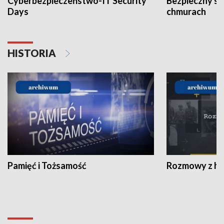
Cyberbezpieczeństwo-IT Security
Bezpieczny s
Days
chmurach
HISTORIA
Pamięć i Tożsamość
Rozmowy z his