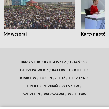
My wczoraj
Karty na stół:
BIAŁYSTOK
/
BYDGOSZCZ
/
GDAŃSK
/
GORZÓW WLKP.
/
KATOWICE
/
KIELCE
/
KRAKÓW
/
LUBLIN
/
ŁÓDŹ
/
OLSZTYN
/
OPOLE
/
POZNAŃ
/
RZESZÓW
/
SZCZECIN
/
WARSZAWA
/
WROCŁAW