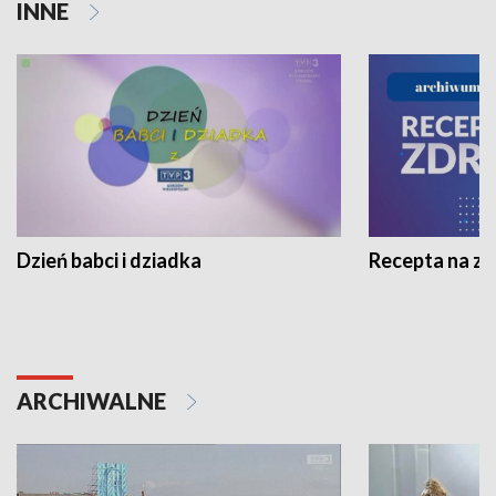
INNE
Dzień babci i dziadka
Recepta na z
ARCHIWALNE