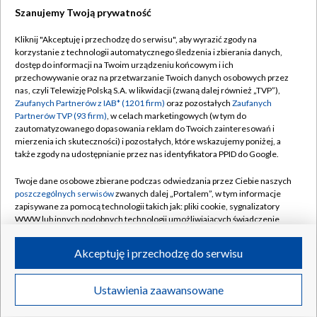
Szanujemy Twoją prywatność
Dołącz do nas:
Kliknij "Akceptuję i przechodzę do serwisu", aby wyrazić zgody na
korzystanie z technologii automatycznego śledzenia i zbierania danych,
TVP
dostęp do informacji na Twoim urządzeniu końcowym i ich
Abonament TVP
przechowywanie oraz na przetwarzanie Twoich danych osobowych przez
Regulamin TVP
nas, czyli Telewizję Polską S.A. w likwidacji (zwaną dalej również „TVP”),
Emisja w TVP
Polityka prywatności
Zaufanych Partnerów z IAB* (1201 firm)
oraz pozostałych
Zaufanych
Partnerów TVP (93 firm)
, w celach marketingowych (w tym do
Centrum informacji TVP
Moje zgody
zautomatyzowanego dopasowania reklam do Twoich zainteresowań i
mierzenia ich skuteczności) i pozostałych, które wskazujemy poniżej, a
Naziemna Telewizja Cyfrowa
Pomoc
także zgody na udostępnianie przez nas identyfikatora PPID do Google.
Sklep TVP
Biuro reklamy
Twoje dane osobowe zbierane podczas odwiedzania przez Ciebie naszych
Rada Programowa
Kontakt
poszczególnych serwisów
zwanych dalej „Portalem”, w tym informacje
zapisywane za pomocą technologii takich jak: pliki cookie, sygnalizatory
System NOS
WWW lub innych podobnych technologii umożliwiających świadczenie
dopasowanych i bezpiecznych usług, personalizację treści oraz reklam,
Informacje o nadawcy
Kanały
udostępnianie funkcji mediów społecznościowych oraz analizowanie
Akceptuję i przechodzę do serwisu
ruchu w Internecie.
Program dla prasy
©2026 Telewizja Polska S.A. w likwidacji
Biuro Reklamy
Twoje dane osobowe zbierane podczas odwiedzania przez Ciebie
Ustawienia zaawansowane
poszczególnych serwisów
na Portalu, takie jak adresy IP, identyfikatory
Ogłoszenie przetargowe
Twoich urządzeń końcowych i identyfikatory plików cookie, informacje o