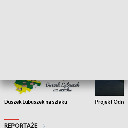
Kalejdoskop
Sołtys na med
WYPOCZYNEK I REKREACJA
Duszek Lubuszek na szlaku
Projekt Odra
REPORTAŻE