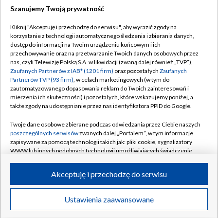
Szanujemy Twoją prywatność
Dołącz do nas:
Kliknij "Akceptuję i przechodzę do serwisu", aby wyrazić zgody na
korzystanie z technologii automatycznego śledzenia i zbierania danych,
TVP
dostęp do informacji na Twoim urządzeniu końcowym i ich
Abonament TVP
przechowywanie oraz na przetwarzanie Twoich danych osobowych przez
Regulamin TVP
nas, czyli Telewizję Polską S.A. w likwidacji (zwaną dalej również „TVP”),
Emisja w TVP
Polityka prywatności
Zaufanych Partnerów z IAB* (1201 firm)
oraz pozostałych
Zaufanych
Partnerów TVP (93 firm)
, w celach marketingowych (w tym do
Centrum informacji TVP
Moje zgody
zautomatyzowanego dopasowania reklam do Twoich zainteresowań i
mierzenia ich skuteczności) i pozostałych, które wskazujemy poniżej, a
Naziemna Telewizja Cyfrowa
Pomoc
także zgody na udostępnianie przez nas identyfikatora PPID do Google.
Sklep TVP
Biuro reklamy
Twoje dane osobowe zbierane podczas odwiedzania przez Ciebie naszych
Rada Programowa
Kontakt
poszczególnych serwisów
zwanych dalej „Portalem”, w tym informacje
zapisywane za pomocą technologii takich jak: pliki cookie, sygnalizatory
System NOS
WWW lub innych podobnych technologii umożliwiających świadczenie
dopasowanych i bezpiecznych usług, personalizację treści oraz reklam,
Informacje o nadawcy
Kanały
udostępnianie funkcji mediów społecznościowych oraz analizowanie
Akceptuję i przechodzę do serwisu
ruchu w Internecie.
Program dla prasy
©2026 Telewizja Polska S.A. w likwidacji
Biuro Reklamy
Twoje dane osobowe zbierane podczas odwiedzania przez Ciebie
Ustawienia zaawansowane
poszczególnych serwisów
na Portalu, takie jak adresy IP, identyfikatory
Ogłoszenie przetargowe
Twoich urządzeń końcowych i identyfikatory plików cookie, informacje o