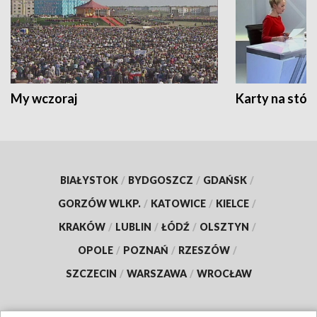
My wczoraj
Karty na stół:
BIAŁYSTOK
/
BYDGOSZCZ
/
GDAŃSK
/
GORZÓW WLKP.
/
KATOWICE
/
KIELCE
/
KRAKÓW
/
LUBLIN
/
ŁÓDŹ
/
OLSZTYN
/
OPOLE
/
POZNAŃ
/
RZESZÓW
/
SZCZECIN
/
WARSZAWA
/
WROCŁAW