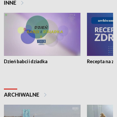
INNE
Dzień babci i dziadka
Recepta na z
ARCHIWALNE