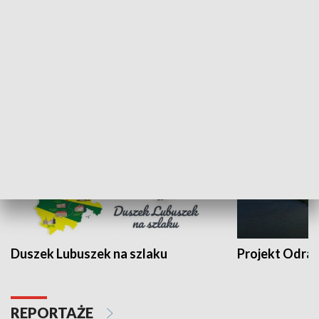
Kalejdoskop
Sołtys na med
WYPOCZYNEK I REKREACJA
Duszek Lubuszek na szlaku
Projekt Odra
REPORTAŻE