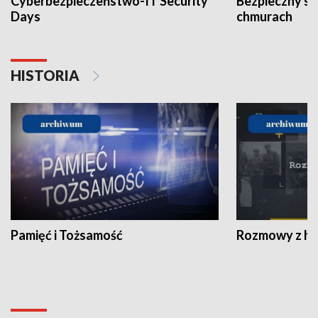
Cyberbezpieczeństwo-IT Security
Bezpieczny s
Days
chmurach
HISTORIA
Pamięć i Tożsamość
Rozmowy z his