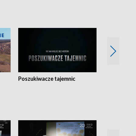
Poszukiwacze tajemnic
Kostrzyn na 