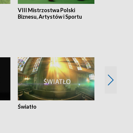
VIII Mistrzostwa Polski
Cztery kwar
Biznesu, Artystów i Sportu
Światło
Nowy adres