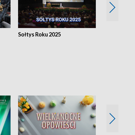
h
Sołtys Roku 2025
20 lat minęł
Wlkp.