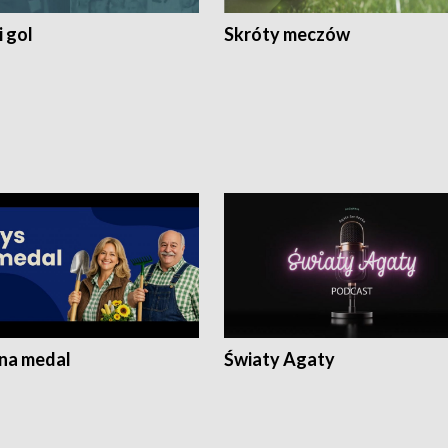
 gol
Skróty meczów
 na medal
Światy Agaty