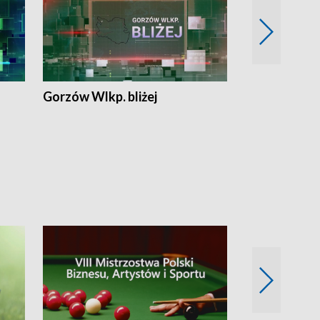
Gorzów Wlkp. bliżej
Lubuskie bliż