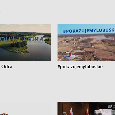
t Odra
#pokazujemylubuskie