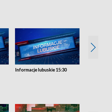
Informacje lubuskie 15:30
Przegląd ty