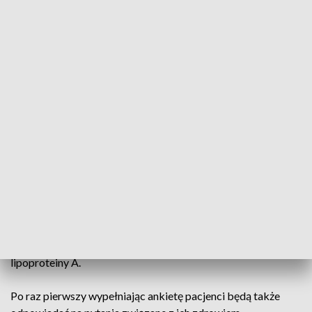
Już odpowiadamy. Aby wziąć udział w programie można
pójść do swojej przychodni. Tam w wypełnieniu ankiety
pomoże nam pracownik medyczny. Szybkim i skutecznym
sposobem będzie też skorzystanie ze strony Internetowego
Konta Pacjenta albo z aplikacji mobilnej „Moje IKP”.
Wypełniona przez internet ankieta trafia do placówki
podstawowej opieki zdrowotnej, która ma 30 dni na
skontaktowanie się z pacjentem i zlecenie badań.
Z programu „Moje Zdrowie” mogą korzystać osoby powyżej
20. roku życia. Badania, które zleci lekarz są uzależnione od
informacji zawartych w ankiecie wypełnionej przez pacjenta.
Nowością jest także możliwość skorzystania przez osoby w
wieku od 20 do 39 lat z badań, które umożliwiają oznaczenie
lipoproteiny A.
Po raz pierwszy wypełniając ankietę pacjenci będą także