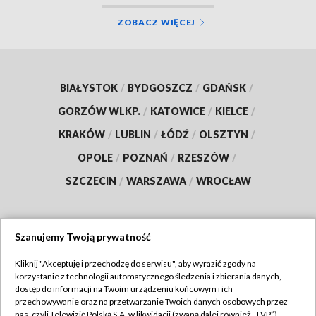
ZOBACZ WIĘCEJ
BIAŁYSTOK
/
BYDGOSZCZ
/
GDAŃSK
/
GORZÓW WLKP.
/
KATOWICE
/
KIELCE
/
KRAKÓW
/
LUBLIN
/
ŁÓDŹ
/
OLSZTYN
/
OPOLE
/
POZNAŃ
/
RZESZÓW
/
SZCZECIN
/
WARSZAWA
/
WROCŁAW
Szanujemy Twoją prywatność
Dołącz do nas:
Kliknij "Akceptuję i przechodzę do serwisu", aby wyrazić zgody na
korzystanie z technologii automatycznego śledzenia i zbierania danych,
TVP
dostęp do informacji na Twoim urządzeniu końcowym i ich
Abonament TVP
przechowywanie oraz na przetwarzanie Twoich danych osobowych przez
Regulamin TVP
nas, czyli Telewizję Polską S.A. w likwidacji (zwaną dalej również „TVP”),