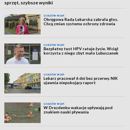
sprzęt, szybsze wyniki
GORZÓW WLKP.
Okręgowa Rada Lekarska zabrała głos.
Chcą zmian systemu ochrony zdrowia
GORZÓW WLKP.
Bezpłatny test HPV ratuje życie. Wciąż
korzysta z niego zbyt mało Lubuszanek
GORZÓW WLKP.
Lekarz pracował 6 dni bez przerwy. NIK
ujawnia niepokojący raport
GORZÓW WLKP.
W Drezdenku wakacje upływają pod
znakiem nauki pływania