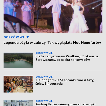
GORZÓW WLKP.
Legenda ożyła w Lubrzy. Tak wyglądała Noc Nenufarów
GORZÓW WLKP.
Plaża nad jeziorem Wielkim już otwarta.
Sprawdzamy, co czeka na turystów
GORZÓW WLKP.
Zielonogórskie Szeptanki: warsztaty,
śpiew i integracja
GORZÓW WLKP.
Andriej Kotin zainaugurował letni cykl