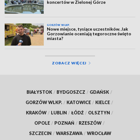
koncertów w Zielonej Górze
GORZÓW WLKP.
Nowe miejsce, tysiące uczestników. Jak
Gorzowianie oceniają tegoroczne święto
miasta?
ZOBACZ WIĘCEJ
BIAŁYSTOK
/
BYDGOSZCZ
/
GDAŃSK
/
GORZÓW WLKP.
/
KATOWICE
/
KIELCE
/
KRAKÓW
/
LUBLIN
/
ŁÓDŹ
/
OLSZTYN
/
OPOLE
/
POZNAŃ
/
RZESZÓW
/
SZCZECIN
/
WARSZAWA
/
WROCŁAW