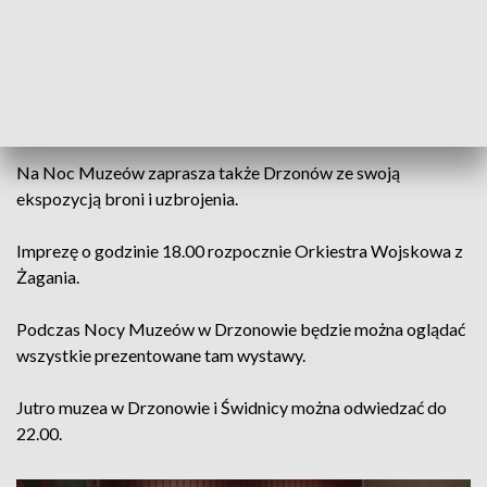
Wartą. Ich historia nadal jest pełna tajemnic.
Muzeum w Świdnicy zaprasza gości 17 maja od godziny
16.00. W archeologicznym parku będzie można przenieść się
w czasie o kilkanaście wieków.
Na Noc Muzeów zaprasza także Drzonów ze swoją
ekspozycją broni i uzbrojenia.
Imprezę o godzinie 18.00 rozpocznie Orkiestra Wojskowa z
Żagania.
Podczas Nocy Muzeów w Drzonowie będzie można oglądać
wszystkie prezentowane tam wystawy.
Jutro muzea w Drzonowie i Świdnicy można odwiedzać do
22.00.