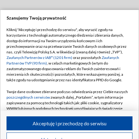
Szanujemy Twoją prywatność
Dołącz do nas:
Kliknij "Akceptuję i przechodzę do serwisu", aby wyrazić zgody na
korzystanie z technologii automatycznego śledzenia i zbierania danych,
TVP
dostęp do informacji na Twoim urządzeniu końcowym i ich
Abonament TVP
przechowywanie oraz na przetwarzanie Twoich danych osobowych przez
Regulamin TVP
nas, czyli Telewizję Polską S.A. w likwidacji (zwaną dalej również „TVP”),
Emisja w TVP
Polityka prywatności
Zaufanych Partnerów z IAB* (1201 firm)
oraz pozostałych
Zaufanych
Partnerów TVP (93 firm)
, w celach marketingowych (w tym do
Centrum informacji TVP
Moje zgody
zautomatyzowanego dopasowania reklam do Twoich zainteresowań i
mierzenia ich skuteczności) i pozostałych, które wskazujemy poniżej, a
Naziemna Telewizja Cyfrowa
Pomoc
także zgody na udostępnianie przez nas identyfikatora PPID do Google.
Sklep TVP
Biuro reklamy
Twoje dane osobowe zbierane podczas odwiedzania przez Ciebie naszych
Rada Programowa
Kontakt
poszczególnych serwisów
zwanych dalej „Portalem”, w tym informacje
zapisywane za pomocą technologii takich jak: pliki cookie, sygnalizatory
System NOS
WWW lub innych podobnych technologii umożliwiających świadczenie
dopasowanych i bezpiecznych usług, personalizację treści oraz reklam,
Informacje o nadawcy
Kanały
udostępnianie funkcji mediów społecznościowych oraz analizowanie
Akceptuję i przechodzę do serwisu
ruchu w Internecie.
Program dla prasy
©2026 Telewizja Polska S.A. w likwidacji
Biuro Reklamy
Twoje dane osobowe zbierane podczas odwiedzania przez Ciebie