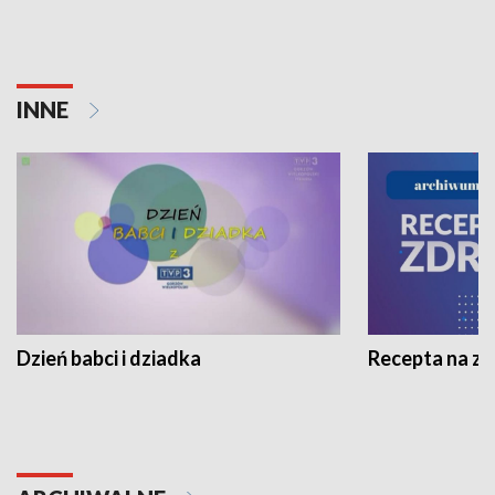
INNE
Dzień babci i dziadka
Recepta na z