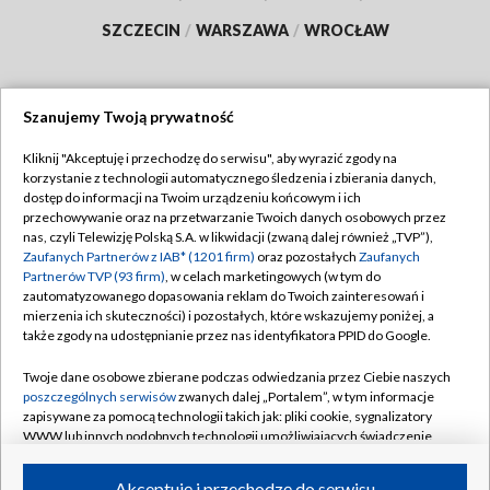
SZCZECIN
/
WARSZAWA
/
WROCŁAW
Szanujemy Twoją prywatność
Dołącz do nas:
Kliknij "Akceptuję i przechodzę do serwisu", aby wyrazić zgody na
korzystanie z technologii automatycznego śledzenia i zbierania danych,
TVP
dostęp do informacji na Twoim urządzeniu końcowym i ich
Abonament TVP
przechowywanie oraz na przetwarzanie Twoich danych osobowych przez
Regulamin TVP
nas, czyli Telewizję Polską S.A. w likwidacji (zwaną dalej również „TVP”),
Emisja w TVP
Polityka prywatności
Zaufanych Partnerów z IAB* (1201 firm)
oraz pozostałych
Zaufanych
Partnerów TVP (93 firm)
, w celach marketingowych (w tym do
Centrum informacji TVP
Moje zgody
zautomatyzowanego dopasowania reklam do Twoich zainteresowań i
mierzenia ich skuteczności) i pozostałych, które wskazujemy poniżej, a
Naziemna Telewizja Cyfrowa
Pomoc
także zgody na udostępnianie przez nas identyfikatora PPID do Google.
Sklep TVP
Biuro reklamy
Twoje dane osobowe zbierane podczas odwiedzania przez Ciebie naszych
Rada Programowa
Kontakt
poszczególnych serwisów
zwanych dalej „Portalem”, w tym informacje
zapisywane za pomocą technologii takich jak: pliki cookie, sygnalizatory
System NOS
WWW lub innych podobnych technologii umożliwiających świadczenie
dopasowanych i bezpiecznych usług, personalizację treści oraz reklam,
Informacje o nadawcy
Kanały
udostępnianie funkcji mediów społecznościowych oraz analizowanie
Akceptuję i przechodzę do serwisu