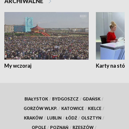
ARCHIWALNE
My wczoraj
Karty na stół:
BIAŁYSTOK
/
BYDGOSZCZ
/
GDAŃSK
/
GORZÓW WLKP.
/
KATOWICE
/
KIELCE
/
KRAKÓW
/
LUBLIN
/
ŁÓDŹ
/
OLSZTYN
/
OPOLE
/
POZNAŃ
/
RZESZÓW
/