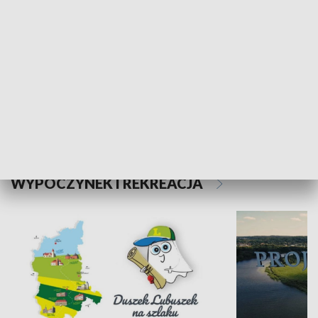
Kalejdoskop
Sołtys na med
WYPOCZYNEK I REKREACJA