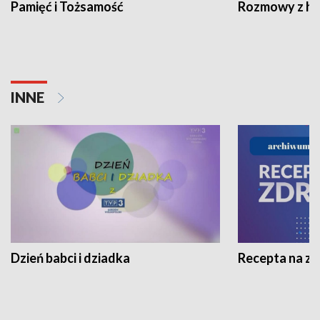
Pamięć i Tożsamość
Rozmowy z his
INNE
Dzień babci i dziadka
Recepta na z