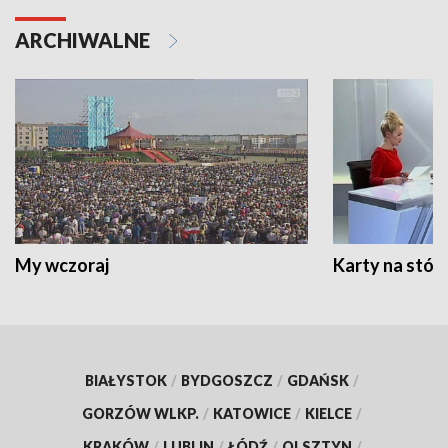
ARCHIWALNE
My wczoraj
Karty na stół:
BIAŁYSTOK
/
BYDGOSZCZ
/
GDAŃSK
/
GORZÓW WLKP.
/
KATOWICE
/
KIELCE
/
KRAKÓW
/
LUBLIN
/
ŁÓDŹ
/
OLSZTYN
/