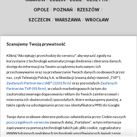
OPOLE
/
POZNAŃ
/
RZESZÓW
/
SZCZECIN
/
WARSZAWA
/
WROCŁAW
Szanujemy Twoją prywatność
Dołącz do nas:
Kliknij "Akceptuję i przechodzę do serwisu", aby wyrazić zgody na
korzystanie z technologii automatycznego śledzenia i zbierania danych,
TVP
dostęp do informacji na Twoim urządzeniu końcowym i ich
Abonament TVP
przechowywanie oraz na przetwarzanie Twoich danych osobowych przez
Regulamin TVP
nas, czyli Telewizję Polską S.A. w likwidacji (zwaną dalej również „TVP”),
Emisja w TVP
Polityka prywatności
Zaufanych Partnerów z IAB* (1201 firm)
oraz pozostałych
Zaufanych
Partnerów TVP (93 firm)
, w celach marketingowych (w tym do
Centrum informacji TVP
Moje zgody
zautomatyzowanego dopasowania reklam do Twoich zainteresowań i
mierzenia ich skuteczności) i pozostałych, które wskazujemy poniżej, a
Naziemna Telewizja Cyfrowa
Pomoc
także zgody na udostępnianie przez nas identyfikatora PPID do Google.
Sklep TVP
Biuro reklamy
Twoje dane osobowe zbierane podczas odwiedzania przez Ciebie naszych
Rada Programowa
Kontakt
poszczególnych serwisów
zwanych dalej „Portalem”, w tym informacje
zapisywane za pomocą technologii takich jak: pliki cookie, sygnalizatory
System NOS
WWW lub innych podobnych technologii umożliwiających świadczenie