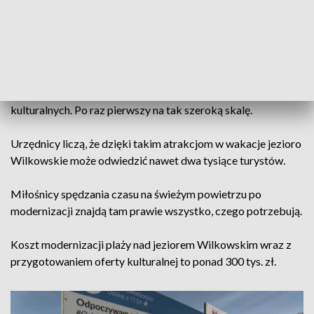
wybiorą z dna śmieci i wytną trzcinę, którą zarosła linia
brzegowa. Kolejnym krokiem będzie m.in. urządzenie plaży
na nowo.
A na tym nie koniec zmian. Na okres wakacji gmina
zaplanowała nad jeziorem w Wilkowie wiele wydarzeń
kulturalnych. Po raz pierwszy na tak szeroką skalę.
Urzędnicy liczą, że dzięki takim atrakcjom w wakacje jezioro
Wilkowskie może odwiedzić nawet dwa tysiące turystów.
Miłośnicy spędzania czasu na świeżym powietrzu po
modernizacji znajdą tam prawie wszystko, czego potrzebują.
Koszt modernizacji plaży nad jeziorem Wilkowskim wraz z
przygotowaniem oferty kulturalnej to ponad 300 tys. zł.