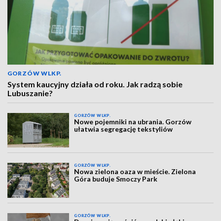
GORZÓW WLKP.
System kaucyjny działa od roku. Jak radzą sobie
Lubuszanie?
GORZÓW WLKP.
Nowe pojemniki na ubrania. Gorzów
ułatwia segregację tekstyliów
GORZÓW WLKP.
Nowa zielona oaza w mieście. Zielona
Góra buduje Smoczy Park
GORZÓW WLKP.