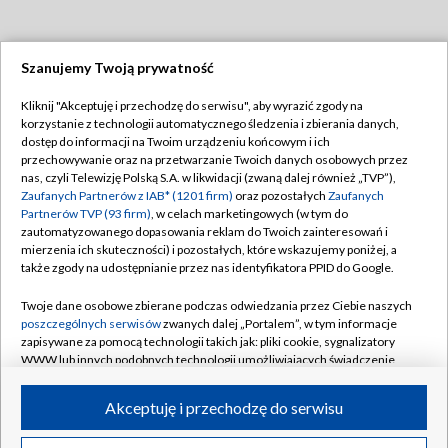
Szanujemy Twoją prywatność
Dołącz do nas:
Kliknij "Akceptuję i przechodzę do serwisu", aby wyrazić zgody na
korzystanie z technologii automatycznego śledzenia i zbierania danych,
TVP
dostęp do informacji na Twoim urządzeniu końcowym i ich
Abonament TVP
przechowywanie oraz na przetwarzanie Twoich danych osobowych przez
Regulamin TVP
nas, czyli Telewizję Polską S.A. w likwidacji (zwaną dalej również „TVP”),
Emisja w TVP
Polityka prywatności
Zaufanych Partnerów z IAB* (1201 firm)
oraz pozostałych
Zaufanych
Partnerów TVP (93 firm)
, w celach marketingowych (w tym do
Centrum informacji TVP
Moje zgody
zautomatyzowanego dopasowania reklam do Twoich zainteresowań i
mierzenia ich skuteczności) i pozostałych, które wskazujemy poniżej, a
Naziemna Telewizja Cyfrowa
Pomoc
także zgody na udostępnianie przez nas identyfikatora PPID do Google.
Sklep TVP
Biuro reklamy
Twoje dane osobowe zbierane podczas odwiedzania przez Ciebie naszych
Rada Programowa
Kontakt
poszczególnych serwisów
zwanych dalej „Portalem”, w tym informacje
zapisywane za pomocą technologii takich jak: pliki cookie, sygnalizatory
System NOS
WWW lub innych podobnych technologii umożliwiających świadczenie
dopasowanych i bezpiecznych usług, personalizację treści oraz reklam,
Informacje o nadawcy
Kanały
udostępnianie funkcji mediów społecznościowych oraz analizowanie
Akceptuję i przechodzę do serwisu
ruchu w Internecie.
Program dla prasy
©2026 Telewizja Polska S.A. w likwidacji