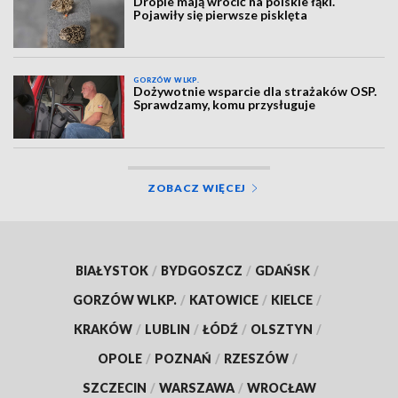
Dropie mają wrócić na polskie łąki.
Pojawiły się pierwsze pisklęta
GORZÓW WLKP.
Dożywotnie wsparcie dla strażaków OSP.
Sprawdzamy, komu przysługuje
ZOBACZ WIĘCEJ
BIAŁYSTOK
/
BYDGOSZCZ
/
GDAŃSK
/
GORZÓW WLKP.
/
KATOWICE
/
KIELCE
/
KRAKÓW
/
LUBLIN
/
ŁÓDŹ
/
OLSZTYN
/
OPOLE
/
POZNAŃ
/
RZESZÓW
/
SZCZECIN
/
WARSZAWA
/
WROCŁAW