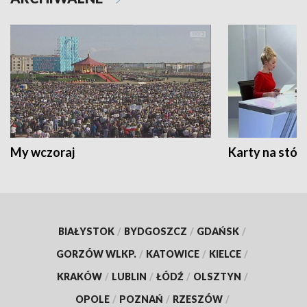
My wczoraj
Karty na stół:
BIAŁYSTOK
/
BYDGOSZCZ
/
GDAŃSK
/
GORZÓW WLKP.
/
KATOWICE
/
KIELCE
/
KRAKÓW
/
LUBLIN
/
ŁÓDŹ
/
OLSZTYN
/
OPOLE
/
POZNAŃ
/
RZESZÓW
/