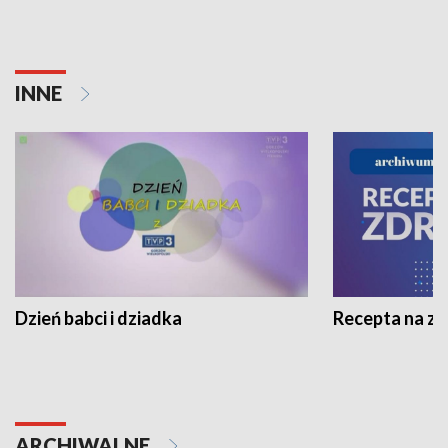
INNE
Dzień babci i dziadka
Recepta na z
ARCHIWALNE