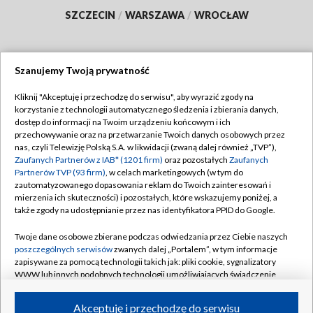
SZCZECIN
/
WARSZAWA
/
WROCŁAW
Szanujemy Twoją prywatność
Dołącz do nas:
Kliknij "Akceptuję i przechodzę do serwisu", aby wyrazić zgody na
korzystanie z technologii automatycznego śledzenia i zbierania danych,
TVP
dostęp do informacji na Twoim urządzeniu końcowym i ich
Abonament TVP
przechowywanie oraz na przetwarzanie Twoich danych osobowych przez
Regulamin TVP
nas, czyli Telewizję Polską S.A. w likwidacji (zwaną dalej również „TVP”),
Emisja w TVP
Polityka prywatności
Zaufanych Partnerów z IAB* (1201 firm)
oraz pozostałych
Zaufanych
Partnerów TVP (93 firm)
, w celach marketingowych (w tym do
Centrum informacji TVP
Moje zgody
zautomatyzowanego dopasowania reklam do Twoich zainteresowań i
mierzenia ich skuteczności) i pozostałych, które wskazujemy poniżej, a
Naziemna Telewizja Cyfrowa
Pomoc
także zgody na udostępnianie przez nas identyfikatora PPID do Google.
Sklep TVP
Biuro reklamy
Twoje dane osobowe zbierane podczas odwiedzania przez Ciebie naszych
Rada Programowa
Kontakt
poszczególnych serwisów
zwanych dalej „Portalem”, w tym informacje
zapisywane za pomocą technologii takich jak: pliki cookie, sygnalizatory
System NOS
WWW lub innych podobnych technologii umożliwiających świadczenie
dopasowanych i bezpiecznych usług, personalizację treści oraz reklam,
Informacje o nadawcy
Kanały
udostępnianie funkcji mediów społecznościowych oraz analizowanie
Akceptuję i przechodzę do serwisu
ruchu w Internecie.