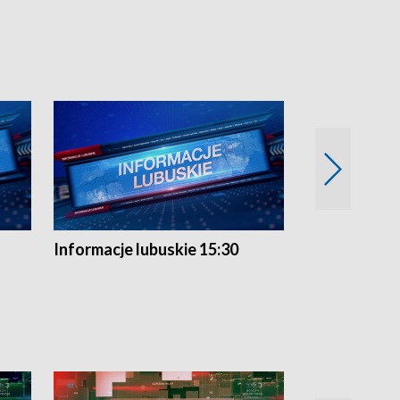
Informacje lubuskie 15:30
Przegląd ty