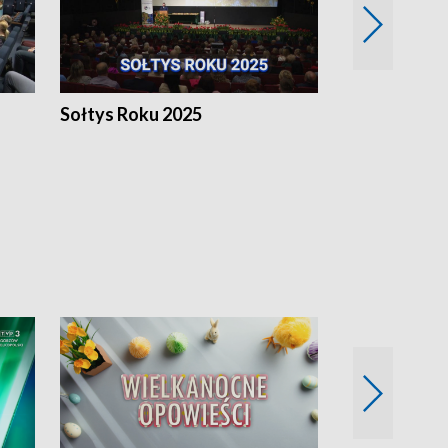
h
Sołtys Roku 2025
20 lat minęł
Wlkp.