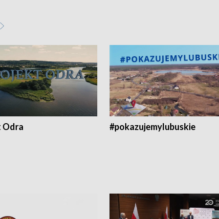
t Odra
#pokazujemylubuskie