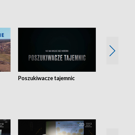
Poszukiwacze tajemnic
Kostrzyn na 