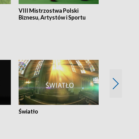
VIII Mistrzostwa Polski
Cztery kwar
Biznesu, Artystów i Sportu
Światło
Nowy adres