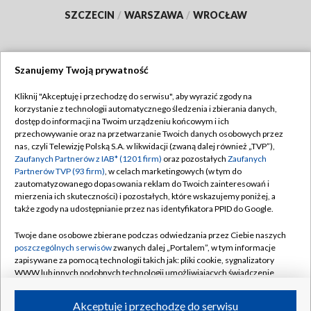
SZCZECIN
/
WARSZAWA
/
WROCŁAW
Szanujemy Twoją prywatność
Dołącz do nas:
Kliknij "Akceptuję i przechodzę do serwisu", aby wyrazić zgody na
korzystanie z technologii automatycznego śledzenia i zbierania danych,
TVP
dostęp do informacji na Twoim urządzeniu końcowym i ich
Abonament TVP
przechowywanie oraz na przetwarzanie Twoich danych osobowych przez
Regulamin TVP
nas, czyli Telewizję Polską S.A. w likwidacji (zwaną dalej również „TVP”),
Emisja w TVP
Polityka prywatności
Zaufanych Partnerów z IAB* (1201 firm)
oraz pozostałych
Zaufanych
Partnerów TVP (93 firm)
, w celach marketingowych (w tym do
Centrum informacji TVP
Moje zgody
zautomatyzowanego dopasowania reklam do Twoich zainteresowań i
mierzenia ich skuteczności) i pozostałych, które wskazujemy poniżej, a
Naziemna Telewizja Cyfrowa
Pomoc
także zgody na udostępnianie przez nas identyfikatora PPID do Google.
Sklep TVP
Biuro reklamy
Twoje dane osobowe zbierane podczas odwiedzania przez Ciebie naszych
Rada Programowa
Kontakt
poszczególnych serwisów
zwanych dalej „Portalem”, w tym informacje
zapisywane za pomocą technologii takich jak: pliki cookie, sygnalizatory
System NOS
WWW lub innych podobnych technologii umożliwiających świadczenie
dopasowanych i bezpiecznych usług, personalizację treści oraz reklam,
Informacje o nadawcy
Kanały
udostępnianie funkcji mediów społecznościowych oraz analizowanie
Akceptuję i przechodzę do serwisu
ruchu w Internecie.