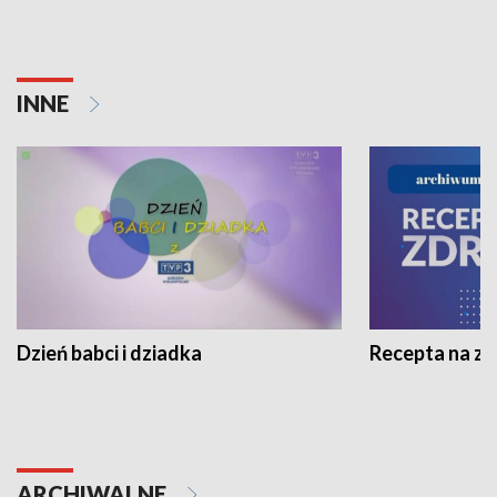
INNE
Dzień babci i dziadka
Recepta na z
ARCHIWALNE