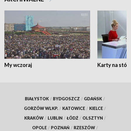
My wczoraj
Karty na stół:
BIAŁYSTOK
/
BYDGOSZCZ
/
GDAŃSK
/
GORZÓW WLKP.
/
KATOWICE
/
KIELCE
/
KRAKÓW
/
LUBLIN
/
ŁÓDŹ
/
OLSZTYN
/
OPOLE
/
POZNAŃ
/
RZESZÓW
/