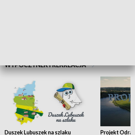
Kalejdoskop
Sołtys na med
WYPOCZYNEK I REKREACJA
Duszek Lubuszek na szlaku
Projekt Odra