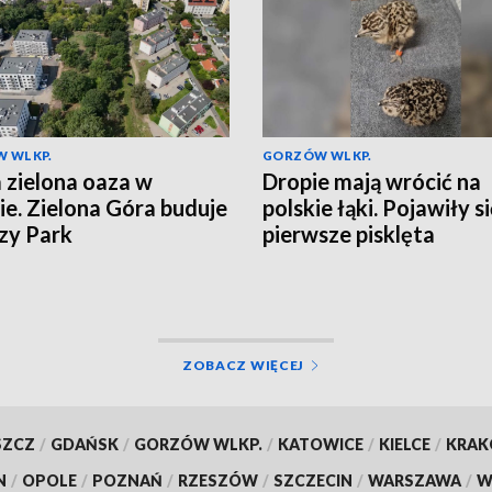
 WLKP.
GORZÓW WLKP.
zielona oaza w
Dropie mają wrócić na
ie. Zielona Góra buduje
polskie łąki. Pojawiły s
zy Park
pierwsze pisklęta
ZOBACZ WIĘCEJ
SZCZ
/
GDAŃSK
/
GORZÓW WLKP.
/
KATOWICE
/
KIELCE
/
KRA
N
/
OPOLE
/
POZNAŃ
/
RZESZÓW
/
SZCZECIN
/
WARSZAWA
/
W