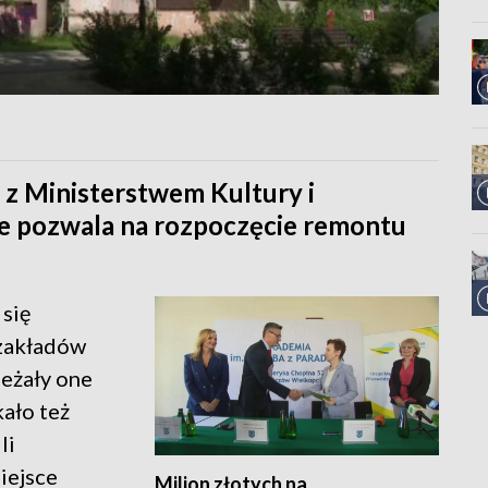
 z Ministerstwem Kultury i
e pozwala na rozpoczęcie remontu
się
 zakładów
leżały one
ało też
li
iejsce
Milion złotych na