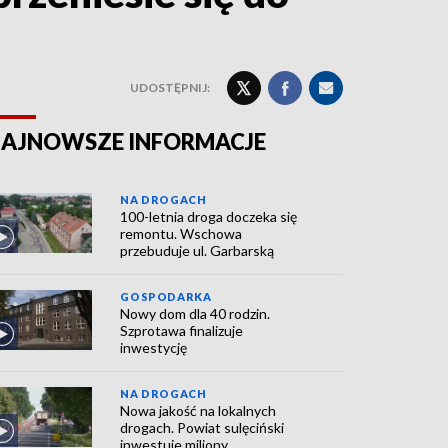
UDOSTĘPNIJ:
AJNOWSZE INFORMACJE
NA DROGACH
100-letnia droga doczeka się
remontu. Wschowa
przebuduje ul. Garbarską
GOSPODARKA
Nowy dom dla 40 rodzin.
Szprotawa finalizuje
inwestycję
NA DROGACH
Nowa jakość na lokalnych
drogach. Powiat sulęciński
inwestuje miliony