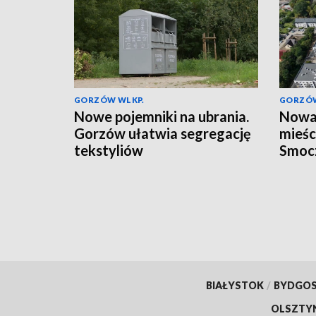
GORZÓW WLKP.
GORZÓW
Nowe pojemniki na ubrania.
Nowa 
Gorzów ułatwia segregację
mieśc
tekstyliów
Smoc
BIAŁYSTOK
/
BYDGO
OLSZTY