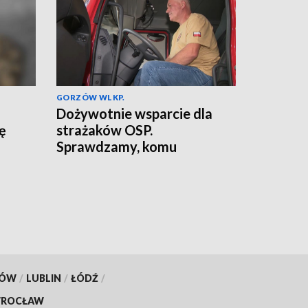
GORZÓW WLKP.
Dożywotnie wsparcie dla
ię
strażaków OSP.
Sprawdzamy, komu
przysługuje
KÓW
/
LUBLIN
/
ŁÓDŹ
/
ROCŁAW