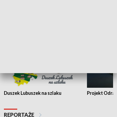
Kalejdoskop
Sołtys na med
WYPOCZYNEK I REKREACJA
Duszek Lubuszek na szlaku
Projekt Odra
REPORTAŻE