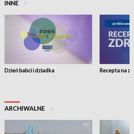
INNE
Dzień babci i dziadka
Recepta na z
ARCHIWALNE