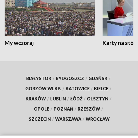
My wczoraj
Karty na stół:
BIAŁYSTOK
/
BYDGOSZCZ
/
GDAŃSK
/
GORZÓW WLKP.
/
KATOWICE
/
KIELCE
/
KRAKÓW
/
LUBLIN
/
ŁÓDŹ
/
OLSZTYN
/
OPOLE
/
POZNAŃ
/
RZESZÓW
/
SZCZECIN
/
WARSZAWA
/
WROCŁAW