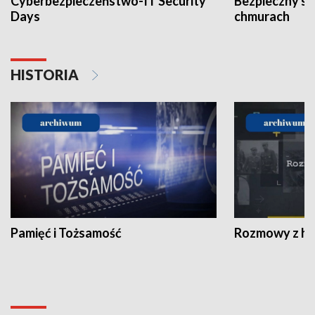
Cyberbezpieczeństwo-IT Security
Bezpieczny s
Days
chmurach
HISTORIA
Pamięć i Tożsamość
Rozmowy z his