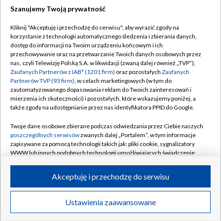
Szanujemy Twoją prywatność
Dołącz do nas:
Kliknij "Akceptuję i przechodzę do serwisu", aby wyrazić zgody na
korzystanie z technologii automatycznego śledzenia i zbierania danych,
TVP
dostęp do informacji na Twoim urządzeniu końcowym i ich
Abonament TVP
przechowywanie oraz na przetwarzanie Twoich danych osobowych przez
Regulamin TVP
nas, czyli Telewizję Polską S.A. w likwidacji (zwaną dalej również „TVP”),
Emisja w TVP
Polityka prywatności
Zaufanych Partnerów z IAB* (1201 firm)
oraz pozostałych
Zaufanych
Partnerów TVP (93 firm)
, w celach marketingowych (w tym do
Centrum informacji TVP
Moje zgody
zautomatyzowanego dopasowania reklam do Twoich zainteresowań i
mierzenia ich skuteczności) i pozostałych, które wskazujemy poniżej, a
Naziemna Telewizja Cyfrowa
Pomoc
także zgody na udostępnianie przez nas identyfikatora PPID do Google.
Sklep TVP
Biuro reklamy
Twoje dane osobowe zbierane podczas odwiedzania przez Ciebie naszych
Rada Programowa
Kontakt
poszczególnych serwisów
zwanych dalej „Portalem”, w tym informacje
zapisywane za pomocą technologii takich jak: pliki cookie, sygnalizatory
System NOS
WWW lub innych podobnych technologii umożliwiających świadczenie
dopasowanych i bezpiecznych usług, personalizację treści oraz reklam,
Informacje o nadawcy
Kanały
udostępnianie funkcji mediów społecznościowych oraz analizowanie
Akceptuję i przechodzę do serwisu
ruchu w Internecie.
Program dla prasy
©2026 Telewizja Polska S.A. w likwidacji
Biuro Reklamy
Twoje dane osobowe zbierane podczas odwiedzania przez Ciebie
Ustawienia zaawansowane
poszczególnych serwisów
na Portalu, takie jak adresy IP, identyfikatory
Ogłoszenie przetargowe
Twoich urządzeń końcowych i identyfikatory plików cookie, informacje o