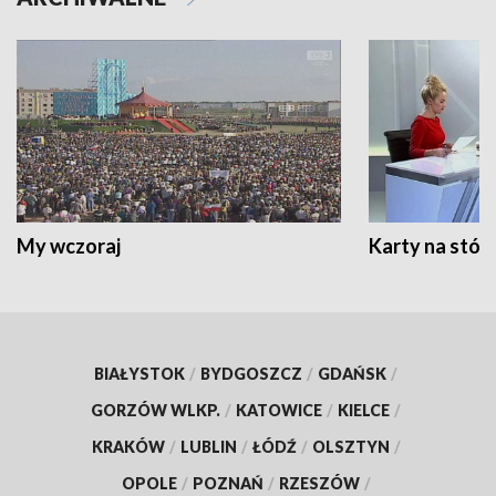
My wczoraj
Karty na stół:
BIAŁYSTOK
/
BYDGOSZCZ
/
GDAŃSK
/
GORZÓW WLKP.
/
KATOWICE
/
KIELCE
/
KRAKÓW
/
LUBLIN
/
ŁÓDŹ
/
OLSZTYN
/
OPOLE
/
POZNAŃ
/
RZESZÓW
/