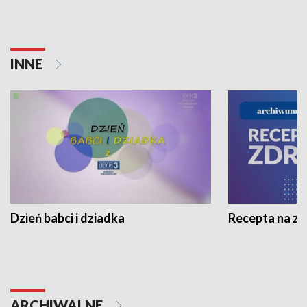
INNE
Dzień babci i dziadka
Recepta na z
ARCHIWALNE