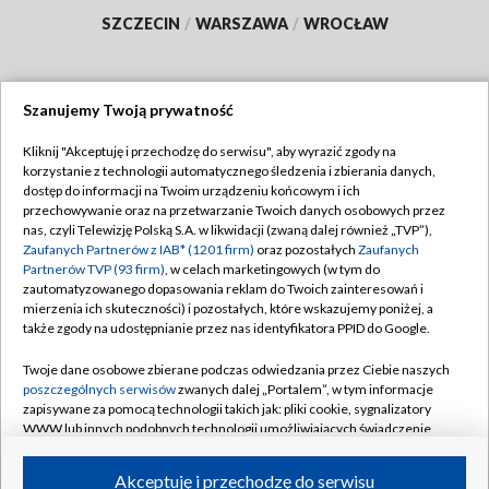
SZCZECIN
/
WARSZAWA
/
WROCŁAW
Szanujemy Twoją prywatność
Dołącz do nas:
Kliknij "Akceptuję i przechodzę do serwisu", aby wyrazić zgody na
korzystanie z technologii automatycznego śledzenia i zbierania danych,
TVP
dostęp do informacji na Twoim urządzeniu końcowym i ich
Abonament TVP
przechowywanie oraz na przetwarzanie Twoich danych osobowych przez
Regulamin TVP
nas, czyli Telewizję Polską S.A. w likwidacji (zwaną dalej również „TVP”),
Emisja w TVP
Polityka prywatności
Zaufanych Partnerów z IAB* (1201 firm)
oraz pozostałych
Zaufanych
Partnerów TVP (93 firm)
, w celach marketingowych (w tym do
Centrum informacji TVP
Moje zgody
zautomatyzowanego dopasowania reklam do Twoich zainteresowań i
mierzenia ich skuteczności) i pozostałych, które wskazujemy poniżej, a
Naziemna Telewizja Cyfrowa
Pomoc
także zgody na udostępnianie przez nas identyfikatora PPID do Google.
Sklep TVP
Biuro reklamy
Twoje dane osobowe zbierane podczas odwiedzania przez Ciebie naszych
Rada Programowa
Kontakt
poszczególnych serwisów
zwanych dalej „Portalem”, w tym informacje
zapisywane za pomocą technologii takich jak: pliki cookie, sygnalizatory
System NOS
WWW lub innych podobnych technologii umożliwiających świadczenie
dopasowanych i bezpiecznych usług, personalizację treści oraz reklam,
Informacje o nadawcy
Kanały
udostępnianie funkcji mediów społecznościowych oraz analizowanie
Akceptuję i przechodzę do serwisu
ruchu w Internecie.