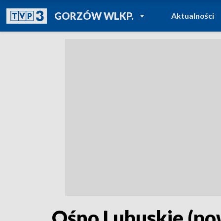
POWRÓT DO
GORZÓW WLKP.
Aktualności
TVP REGIONY
Ośno Lubuskie (pow