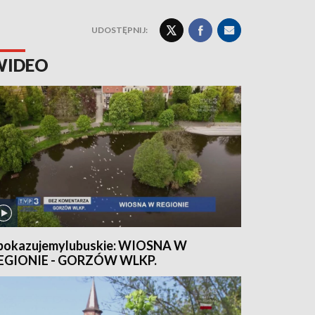
UDOSTĘPNIJ:
WIDEO
pokazujemylubuskie: WIOSNA W
EGIONIE - GORZÓW WLKP.