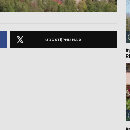
UDOSTĘPNIJ NA X
#
R
#