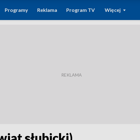
Programy
Reklama
Program TV
Więcej
iat słubicki)