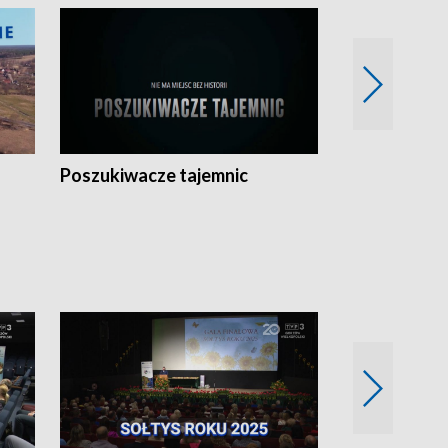
Poszukiwacze tajemnic
Kostrzyn na 