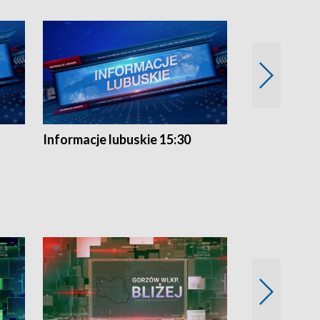
Informacje lubuskie 15:30
Przegląd ty