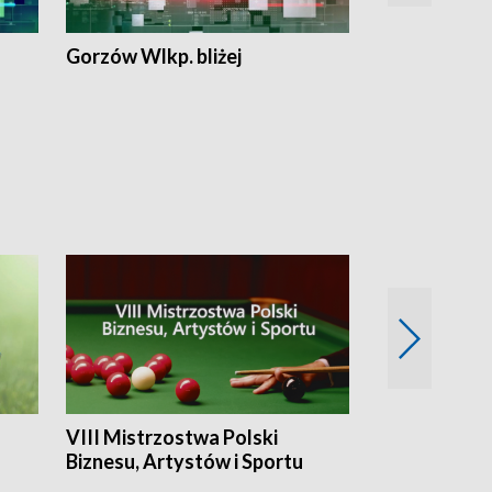
Gorzów Wlkp. bliżej
Lubuskie bliż
VIII Mistrzostwa Polski
Cztery kwar
Biznesu, Artystów i Sportu