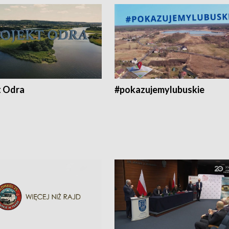
t Odra
#pokazujemylubuskie