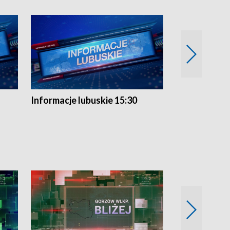
Informacje lubuskie 15:30
Przegląd ty