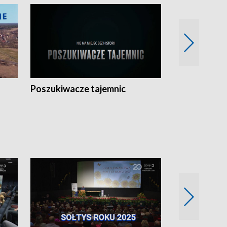
Poszukiwacze tajemnic
Kostrzyn na 