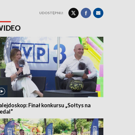
UDOSTĘPNIJ:
WIDEO
alejdoskop: Finał konkursu „Sołtys na
edal”