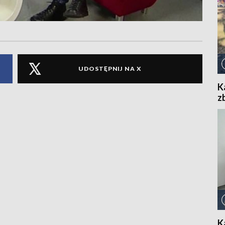
UDOSTĘPNIJ NA X
K
z
K