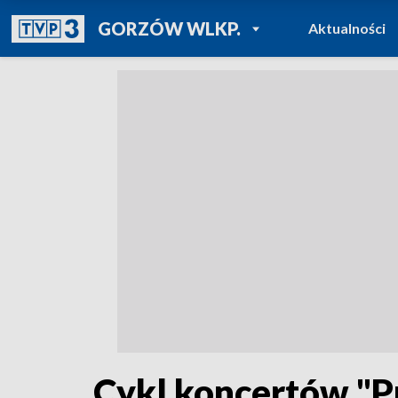
POWRÓT DO
GORZÓW WLKP.
Aktualności
TVP REGIONY
Cykl koncertów "P