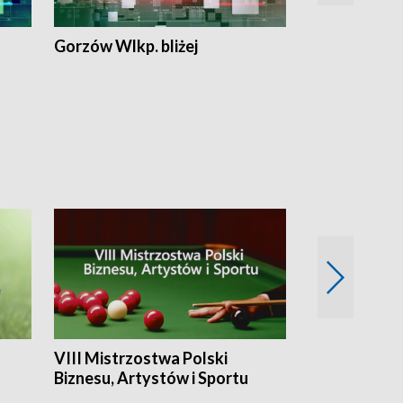
Gorzów Wlkp. bliżej
Lubuskie bliż
VIII Mistrzostwa Polski
Cztery kwar
Biznesu, Artystów i Sportu