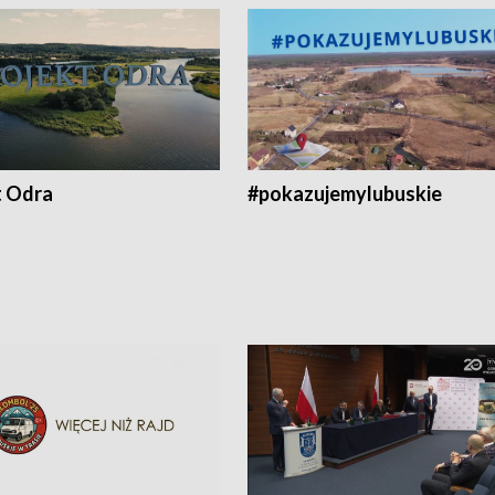
t Odra
#pokazujemylubuskie