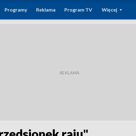
Programy
Reklama
Program TV
Więcej
rzedsionek raju"