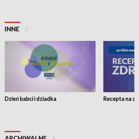
INNE
Dzień babci i dziadka
Recepta na z
ARCHIWALNE