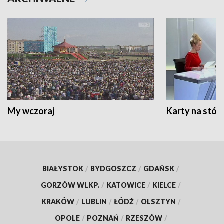
My wczoraj
Karty na stół:
BIAŁYSTOK
/
BYDGOSZCZ
/
GDAŃSK
/
GORZÓW WLKP.
/
KATOWICE
/
KIELCE
/
KRAKÓW
/
LUBLIN
/
ŁÓDŹ
/
OLSZTYN
/
OPOLE
/
POZNAŃ
/
RZESZÓW
/