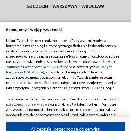
SZCZECIN
/
WARSZAWA
/
WROCŁAW
Szanujemy Twoją prywatność
Dołącz do nas:
Kliknij "Akceptuję i przechodzę do serwisu", aby wyrazić zgody na
korzystanie z technologii automatycznego śledzenia i zbierania danych,
TVP
dostęp do informacji na Twoim urządzeniu końcowym i ich
Abonament TVP
przechowywanie oraz na przetwarzanie Twoich danych osobowych przez
Regulamin TVP
nas, czyli Telewizję Polską S.A. w likwidacji (zwaną dalej również „TVP”),
Emisja w TVP
Polityka prywatności
Zaufanych Partnerów z IAB* (1201 firm)
oraz pozostałych
Zaufanych
Partnerów TVP (93 firm)
, w celach marketingowych (w tym do
Centrum informacji TVP
Moje zgody
zautomatyzowanego dopasowania reklam do Twoich zainteresowań i
mierzenia ich skuteczności) i pozostałych, które wskazujemy poniżej, a
Naziemna Telewizja Cyfrowa
Pomoc
także zgody na udostępnianie przez nas identyfikatora PPID do Google.
Sklep TVP
Biuro reklamy
Twoje dane osobowe zbierane podczas odwiedzania przez Ciebie naszych
Rada Programowa
Kontakt
poszczególnych serwisów
zwanych dalej „Portalem”, w tym informacje
zapisywane za pomocą technologii takich jak: pliki cookie, sygnalizatory
System NOS
WWW lub innych podobnych technologii umożliwiających świadczenie
dopasowanych i bezpiecznych usług, personalizację treści oraz reklam,
Informacje o nadawcy
Kanały
udostępnianie funkcji mediów społecznościowych oraz analizowanie
Akceptuję i przechodzę do serwisu
ruchu w Internecie.