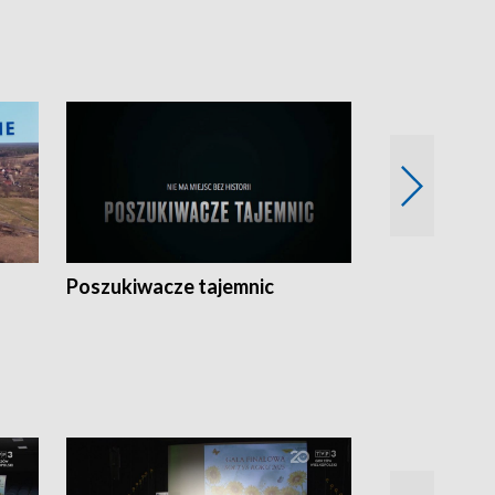
Poszukiwacze tajemnic
Kostrzyn na 