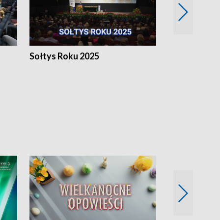
h
Sołtys Roku 2025
20 lat minęł
Wlkp.