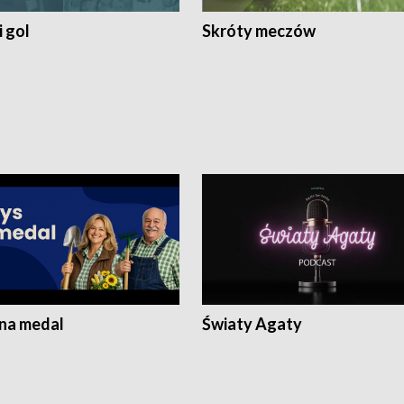
 gol
Skróty meczów
 na medal
Światy Agaty