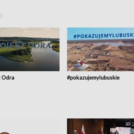
t Odra
#pokazujemylubuskie