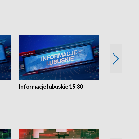
Informacje lubuskie 15:30
Przegląd ty