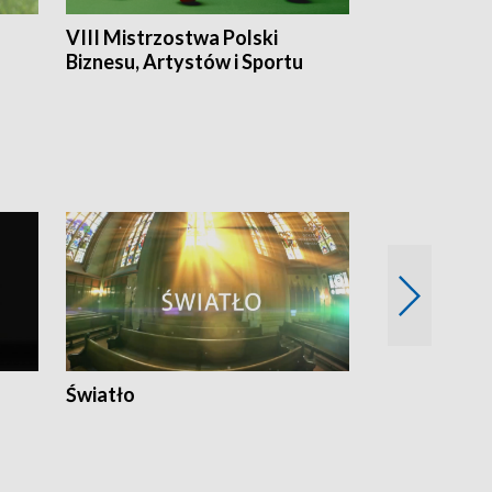
VIII Mistrzostwa Polski
Cztery kwar
Biznesu, Artystów i Sportu
Światło
Nowy adres