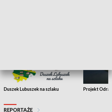
Kalejdoskop
Sołtys na med
WYPOCZYNEK I REKREACJA
Duszek Lubuszek na szlaku
Projekt Odra
REPORTAŻE