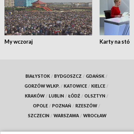
My wczoraj
Karty na stół:
BIAŁYSTOK
/
BYDGOSZCZ
/
GDAŃSK
/
GORZÓW WLKP.
/
KATOWICE
/
KIELCE
/
KRAKÓW
/
LUBLIN
/
ŁÓDŹ
/
OLSZTYN
/
OPOLE
/
POZNAŃ
/
RZESZÓW
/
SZCZECIN
/
WARSZAWA
/
WROCŁAW