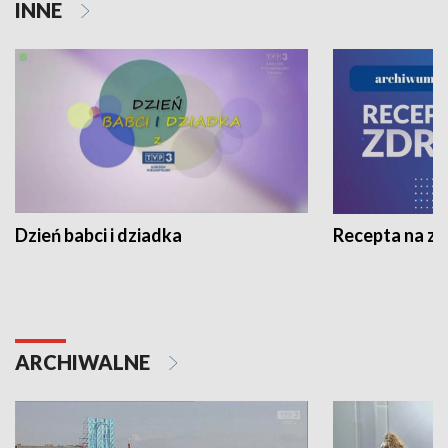
INNE
Dzień babci i dziadka
Recepta na z
ARCHIWALNE