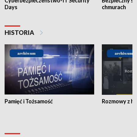
Cyberbezpieczeństwo-IT Security
Bezpieczny s
Days
chmurach
HISTORIA
Pamięć i Tożsamość
Rozmowy z his