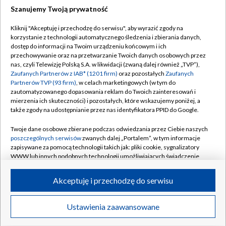
Szanujemy Twoją prywatność
Dołącz do nas:
Kliknij "Akceptuję i przechodzę do serwisu", aby wyrazić zgody na
korzystanie z technologii automatycznego śledzenia i zbierania danych,
TVP
dostęp do informacji na Twoim urządzeniu końcowym i ich
Abonament TVP
przechowywanie oraz na przetwarzanie Twoich danych osobowych przez
Regulamin TVP
nas, czyli Telewizję Polską S.A. w likwidacji (zwaną dalej również „TVP”),
Emisja w TVP
Polityka prywatności
Zaufanych Partnerów z IAB* (1201 firm)
oraz pozostałych
Zaufanych
Partnerów TVP (93 firm)
, w celach marketingowych (w tym do
Centrum informacji TVP
Moje zgody
zautomatyzowanego dopasowania reklam do Twoich zainteresowań i
mierzenia ich skuteczności) i pozostałych, które wskazujemy poniżej, a
Naziemna Telewizja Cyfrowa
Pomoc
także zgody na udostępnianie przez nas identyfikatora PPID do Google.
Sklep TVP
Biuro reklamy
Twoje dane osobowe zbierane podczas odwiedzania przez Ciebie naszych
Rada Programowa
Kontakt
poszczególnych serwisów
zwanych dalej „Portalem”, w tym informacje
zapisywane za pomocą technologii takich jak: pliki cookie, sygnalizatory
System NOS
WWW lub innych podobnych technologii umożliwiających świadczenie
dopasowanych i bezpiecznych usług, personalizację treści oraz reklam,
Informacje o nadawcy
Kanały
udostępnianie funkcji mediów społecznościowych oraz analizowanie
Akceptuję i przechodzę do serwisu
ruchu w Internecie.
Program dla prasy
©2026 Telewizja Polska S.A. w likwidacji
Biuro Reklamy
Twoje dane osobowe zbierane podczas odwiedzania przez Ciebie
Ustawienia zaawansowane
poszczególnych serwisów
na Portalu, takie jak adresy IP, identyfikatory
Ogłoszenie przetargowe
Twoich urządzeń końcowych i identyfikatory plików cookie, informacje o