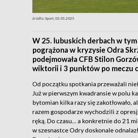
źródło: Sport, 03.05.2025
W 25. lubuskich derbach w tym s
pogrążona w kryzysie Odra Skr
podejmowała CFB Stilon Gorzów.
wiktorii i 3 punktów po meczu ci
Od początku spotkania przeważali nieb
Już w pierwszym kwadransie w polu k
bytomian kilka razy się zakotłowało, a
razem gospodarze wychodzili z opresj
ręką. Do czasu… a konkretnie do 21 min
w szesnastce Odry doskonale odnalazł