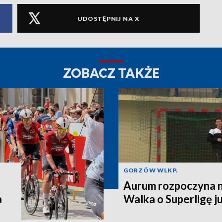
UDOSTĘPNIJ NA X
ZOBACZ TAKŻE
GORZÓW WLKP.
Aurum rozpoczyna n
a
Walka o Superligę ju