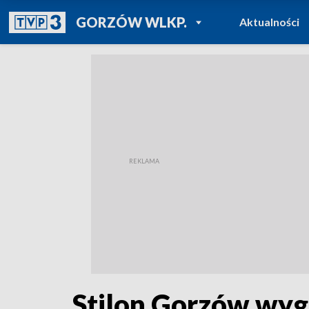
POWRÓT DO
GORZÓW WLKP.
Aktualności
TVP REGIONY
Stilon Gorzów wyg