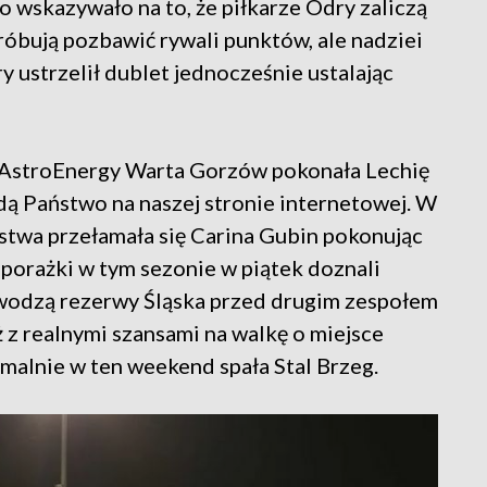
wskazywało na to, że piłkarze Odry zaliczą
óbują pozbawić rywali punktów, ale nadziei
y ustrzelił dublet jednocześnie ustalając
ch AstroEnergy Warta Gorzów pokonała Lechię
dą Państwo na naszej stronie internetowej. W
stwa przełamała się Carina Gubin pokonując
ż porażki w tym sezonie w piątek doznali
zewodzą rezerwy Śląska przed drugim zespołem
 z realnymi szansami na walkę o miejsce
ormalnie w ten weekend spała Stal Brzeg.