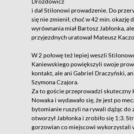
Drozdowicz
i dał Stilonowi prowadzenie. Do przer
się nie zmienił, choć w 42 min. okazję 
wyrównania miał Bartosz Jabłonka, al
przyjezdnych uratował Mateusz Kaczo
W 2 połowę też lepiej weszli Stilonowc
Kaniewskiego powiększyli swoje prowa
kontakt, ale ani Gabriel Draczyński, a
Szymona Czajora.
Za to goście przeprowadzi skuteczny k
Nowaka i wydawało się, że jest po mec
bytomianie ruszyli na rywali dążąc do
otworzył Jabłonka i zrobiło się 1:3. 
gorzowian co miejscowi wykorzystali 