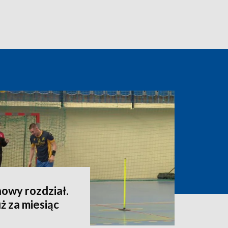
owy rozdział.
ż za miesiąc