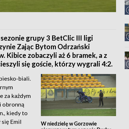
ezonie grupy 3 BetClic III ligi
zynie Zając Bytom Odrzański
 Kibice zobaczyli aż 6 bramek, a z
eszyli się goście, którzy wygrali 4:2.
iesko-biali.
arnym
le za każdym
i obronną
., kiedy to
 się Emil
W niedzielę w Gorzowie