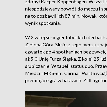
zdobył Kacper Koppenhagen. Wszystko 
niespodziewany powrót do meczu i spr
na to pozbawił ich 87 min. Nowak, któr
wynik spotkania.
W 2 w tej serii gier lubuskich derba
Zielona Góra. Skrót z tego meczu znaj
czwartek po 4 spotkaniach bez zwycię
aż 5:0 Unię Turza Śląska. Z kolei 25 ju
słubiczanie. W tabeli status quo. Pr
Miedzi i MKS-em. Carina i Warta wciąż
premiujące grą w barażach. Z III ligi f