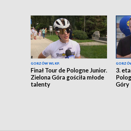
GORZÓW WLKP.
GORZÓW
Finał Tour de Pologne Junior.
3. et
Zielona Góra gościła młode
Polog
talenty
Góry