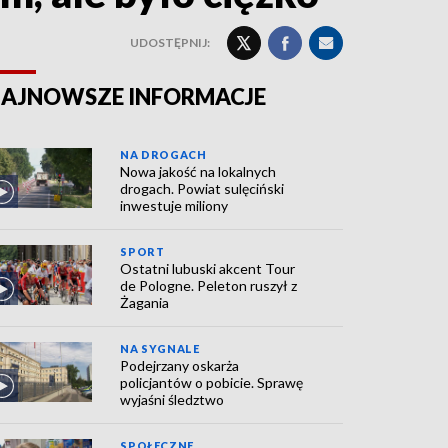
UDOSTĘPNIJ:
AJNOWSZE INFORMACJE
NA DROGACH
Nowa jakość na lokalnych
drogach. Powiat sulęciński
inwestuje miliony
SPORT
Ostatni lubuski akcent Tour
de Pologne. Peleton ruszył z
Żagania
NA SYGNALE
Podejrzany oskarża
policjantów o pobicie. Sprawę
wyjaśni śledztwo
SPOŁECZNE