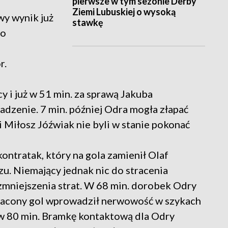
pierwsze w tym sezonie Derby
Ziemi Lubuskiej o wysoką
wy wynik już
stawkę
do
e
r.
y i już w 51 min. za sprawą Jakuba
dzenie. 7 min. później Odra mogła złapać
ni Miłosz Jóźwiak nie byli w stanie pokonać
ontratak, który na gola zamienił Olaf
zu. Niemający jednak nic do stracenia
 zmniejszenia strat. W 68 min. dorobek Odry
Stracony gol wprowadził nerwowość w szykach
w 80 min. Bramkę kontaktową dla Odry