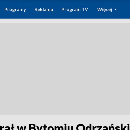
Programy
Reklama
Program TV
Więcej
rał w Bytomiu Odrzańskim