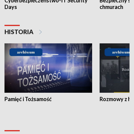
Cyberbezpieczeństwo-IT Security
Bezpieczny s
Days
chmurach
HISTORIA
Pamięć i Tożsamość
Rozmowy z his