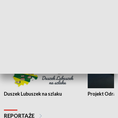
Kalejdoskop
Sołtys na med
WYPOCZYNEK I REKREACJA
Duszek Lubuszek na szlaku
Projekt Odra
REPORTAŻE