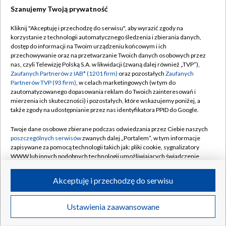
Szanujemy Twoją prywatność
Dołącz do nas:
Kliknij "Akceptuję i przechodzę do serwisu", aby wyrazić zgody na
korzystanie z technologii automatycznego śledzenia i zbierania danych,
TVP
dostęp do informacji na Twoim urządzeniu końcowym i ich
Abonament TVP
przechowywanie oraz na przetwarzanie Twoich danych osobowych przez
Regulamin TVP
nas, czyli Telewizję Polską S.A. w likwidacji (zwaną dalej również „TVP”),
Emisja w TVP
Polityka prywatności
Zaufanych Partnerów z IAB* (1201 firm)
oraz pozostałych
Zaufanych
Partnerów TVP (93 firm)
, w celach marketingowych (w tym do
Centrum informacji TVP
Moje zgody
zautomatyzowanego dopasowania reklam do Twoich zainteresowań i
mierzenia ich skuteczności) i pozostałych, które wskazujemy poniżej, a
Naziemna Telewizja Cyfrowa
Pomoc
także zgody na udostępnianie przez nas identyfikatora PPID do Google.
Sklep TVP
Biuro reklamy
Twoje dane osobowe zbierane podczas odwiedzania przez Ciebie naszych
Rada Programowa
Kontakt
poszczególnych serwisów
zwanych dalej „Portalem”, w tym informacje
zapisywane za pomocą technologii takich jak: pliki cookie, sygnalizatory
System NOS
WWW lub innych podobnych technologii umożliwiających świadczenie
dopasowanych i bezpiecznych usług, personalizację treści oraz reklam,
Informacje o nadawcy
Kanały
udostępnianie funkcji mediów społecznościowych oraz analizowanie
Akceptuję i przechodzę do serwisu
ruchu w Internecie.
Program dla prasy
©2026 Telewizja Polska S.A. w likwidacji
Biuro Reklamy
Twoje dane osobowe zbierane podczas odwiedzania przez Ciebie
Ustawienia zaawansowane
poszczególnych serwisów
na Portalu, takie jak adresy IP, identyfikatory
Ogłoszenie przetargowe
Twoich urządzeń końcowych i identyfikatory plików cookie, informacje o