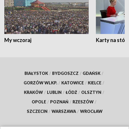
My wczoraj
Karty na stół:
BIAŁYSTOK
/
BYDGOSZCZ
/
GDAŃSK
/
GORZÓW WLKP.
/
KATOWICE
/
KIELCE
/
KRAKÓW
/
LUBLIN
/
ŁÓDŹ
/
OLSZTYN
/
OPOLE
/
POZNAŃ
/
RZESZÓW
/
SZCZECIN
/
WARSZAWA
/
WROCŁAW