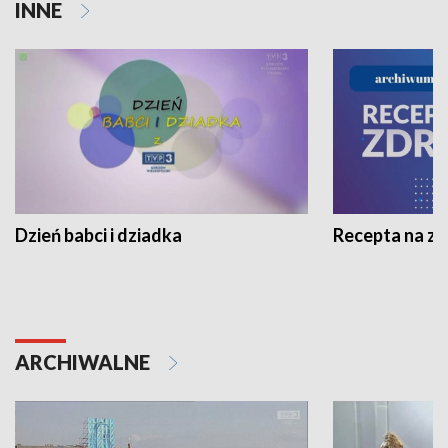
INNE
Dzień babci i dziadka
Recepta na z
ARCHIWALNE