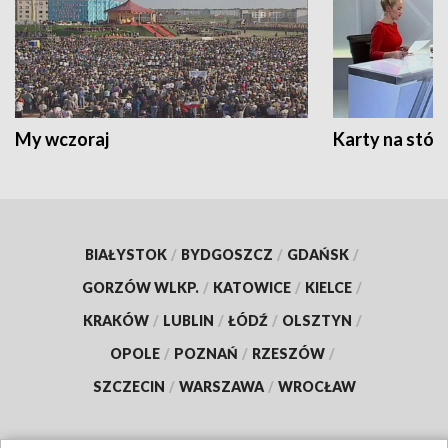
My wczoraj
Karty na stół:
BIAŁYSTOK
/
BYDGOSZCZ
/
GDAŃSK
/
GORZÓW WLKP.
/
KATOWICE
/
KIELCE
/
KRAKÓW
/
LUBLIN
/
ŁÓDŹ
/
OLSZTYN
/
OPOLE
/
POZNAŃ
/
RZESZÓW
/
SZCZECIN
/
WARSZAWA
/
WROCŁAW