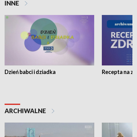
INNE
Dzień babci i dziadka
Recepta na z
ARCHIWALNE