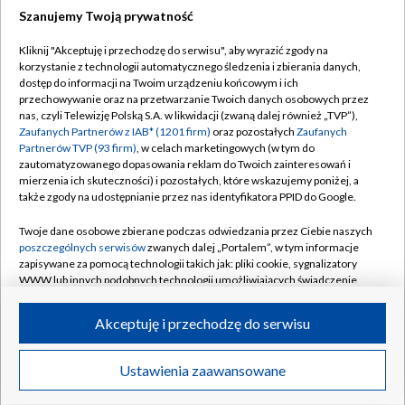
Szanujemy Twoją prywatność
Dołącz do nas:
Kliknij "Akceptuję i przechodzę do serwisu", aby wyrazić zgody na
korzystanie z technologii automatycznego śledzenia i zbierania danych,
TVP
dostęp do informacji na Twoim urządzeniu końcowym i ich
Abonament TVP
przechowywanie oraz na przetwarzanie Twoich danych osobowych przez
Regulamin TVP
nas, czyli Telewizję Polską S.A. w likwidacji (zwaną dalej również „TVP”),
Emisja w TVP
Polityka prywatności
Zaufanych Partnerów z IAB* (1201 firm)
oraz pozostałych
Zaufanych
Partnerów TVP (93 firm)
, w celach marketingowych (w tym do
Centrum informacji TVP
Moje zgody
zautomatyzowanego dopasowania reklam do Twoich zainteresowań i
mierzenia ich skuteczności) i pozostałych, które wskazujemy poniżej, a
Naziemna Telewizja Cyfrowa
Pomoc
także zgody na udostępnianie przez nas identyfikatora PPID do Google.
Sklep TVP
Biuro reklamy
Twoje dane osobowe zbierane podczas odwiedzania przez Ciebie naszych
Rada Programowa
Kontakt
poszczególnych serwisów
zwanych dalej „Portalem”, w tym informacje
zapisywane za pomocą technologii takich jak: pliki cookie, sygnalizatory
System NOS
WWW lub innych podobnych technologii umożliwiających świadczenie
dopasowanych i bezpiecznych usług, personalizację treści oraz reklam,
Informacje o nadawcy
Kanały
udostępnianie funkcji mediów społecznościowych oraz analizowanie
Akceptuję i przechodzę do serwisu
ruchu w Internecie.
Program dla prasy
©2026 Telewizja Polska S.A. w likwidacji
Biuro Reklamy
Twoje dane osobowe zbierane podczas odwiedzania przez Ciebie
Ustawienia zaawansowane
poszczególnych serwisów
na Portalu, takie jak adresy IP, identyfikatory
Ogłoszenie przetargowe
Twoich urządzeń końcowych i identyfikatory plików cookie, informacje o