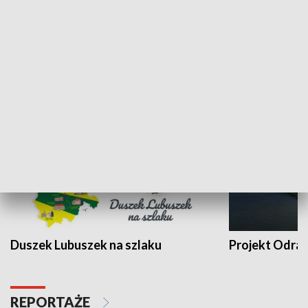
Kalejdoskop
Sołtys na med
WYPOCZYNEK I REKREACJA
Duszek Lubuszek na szlaku
Projekt Odra
REPORTAŻE