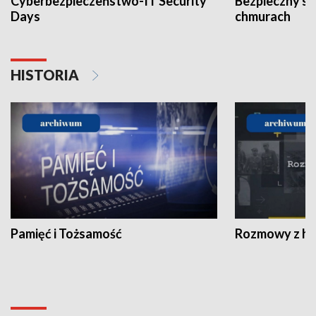
Cyberbezpieczeństwo-IT Security
Bezpieczny s
Days
chmurach
HISTORIA
Pamięć i Tożsamość
Rozmowy z his