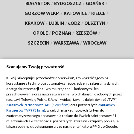
BIAŁYSTOK
/
BYDGOSZCZ
/
GDAŃSK
/
GORZÓW WLKP.
/
KATOWICE
/
KIELCE
/
KRAKÓW
/
LUBLIN
/
ŁÓDŹ
/
OLSZTYN
/
OPOLE
/
POZNAŃ
/
RZESZÓW
/
SZCZECIN
/
WARSZAWA
/
WROCŁAW
Szanujemy Twoją prywatność
Dołącz do nas:
Kliknij "Akceptuję i przechodzę do serwisu", aby wyrazić zgody na
korzystanie z technologii automatycznego śledzenia i zbierania danych,
TVP
dostęp do informacji na Twoim urządzeniu końcowym i ich
Abonament TVP
przechowywanie oraz na przetwarzanie Twoich danych osobowych przez
Regulamin TVP
nas, czyli Telewizję Polską S.A. w likwidacji (zwaną dalej również „TVP”),
Emisja w TVP
Polityka prywatności
Zaufanych Partnerów z IAB* (1201 firm)
oraz pozostałych
Zaufanych
Partnerów TVP (93 firm)
, w celach marketingowych (w tym do
Centrum informacji TVP
Moje zgody
zautomatyzowanego dopasowania reklam do Twoich zainteresowań i
mierzenia ich skuteczności) i pozostałych, które wskazujemy poniżej, a
Naziemna Telewizja Cyfrowa
Pomoc
także zgody na udostępnianie przez nas identyfikatora PPID do Google.
Sklep TVP