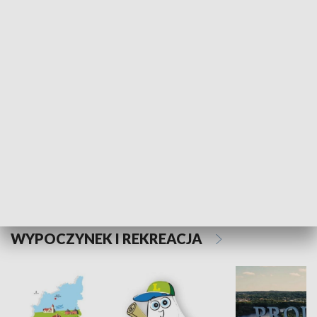
SPOŁECZEŃSTWO
Kalejdoskop
Sołtys na med
WYPOCZYNEK I REKREACJA