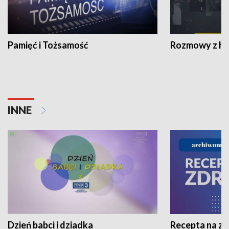
Pamięć i Tożsamość
Rozmowy z his
INNE
Dzień babci i dziadka
Recepta na z