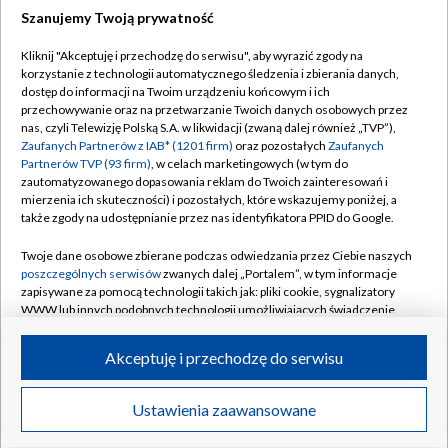
Szanujemy Twoją prywatność
Dołącz do nas:
Kliknij "Akceptuję i przechodzę do serwisu", aby wyrazić zgody na
korzystanie z technologii automatycznego śledzenia i zbierania danych,
TVP
dostęp do informacji na Twoim urządzeniu końcowym i ich
Abonament TVP
przechowywanie oraz na przetwarzanie Twoich danych osobowych przez
Regulamin TVP
nas, czyli Telewizję Polską S.A. w likwidacji (zwaną dalej również „TVP”),
Emisja w TVP
Polityka prywatności
Zaufanych Partnerów z IAB* (1201 firm)
oraz pozostałych
Zaufanych
Partnerów TVP (93 firm)
, w celach marketingowych (w tym do
Centrum informacji TVP
Moje zgody
zautomatyzowanego dopasowania reklam do Twoich zainteresowań i
mierzenia ich skuteczności) i pozostałych, które wskazujemy poniżej, a
Naziemna Telewizja Cyfrowa
Pomoc
także zgody na udostępnianie przez nas identyfikatora PPID do Google.
Sklep TVP
Biuro reklamy
Twoje dane osobowe zbierane podczas odwiedzania przez Ciebie naszych
Rada Programowa
Kontakt
poszczególnych serwisów
zwanych dalej „Portalem”, w tym informacje
zapisywane za pomocą technologii takich jak: pliki cookie, sygnalizatory
System NOS
WWW lub innych podobnych technologii umożliwiających świadczenie
dopasowanych i bezpiecznych usług, personalizację treści oraz reklam,
Informacje o nadawcy
Kanały
udostępnianie funkcji mediów społecznościowych oraz analizowanie
Akceptuję i przechodzę do serwisu
ruchu w Internecie.
Program dla prasy
©2026 Telewizja Polska S.A. w likwidacji
Biuro Reklamy
Twoje dane osobowe zbierane podczas odwiedzania przez Ciebie
Ustawienia zaawansowane
poszczególnych serwisów
na Portalu, takie jak adresy IP, identyfikatory
Ogłoszenie przetargowe
Twoich urządzeń końcowych i identyfikatory plików cookie, informacje o