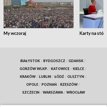
My wczoraj
Karty na stół:
BIAŁYSTOK
/
BYDGOSZCZ
/
GDAŃSK
/
GORZÓW WLKP.
/
KATOWICE
/
KIELCE
/
KRAKÓW
/
LUBLIN
/
ŁÓDŹ
/
OLSZTYN
/
OPOLE
/
POZNAŃ
/
RZESZÓW
/
SZCZECIN
/
WARSZAWA
/
WROCŁAW