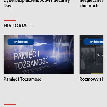
Cyberbezpieczeństwo-IT Security
Bezpieczny s
Days
chmurach
HISTORIA
Pamięć i Tożsamość
Rozmowy z his