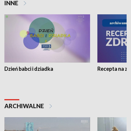
INNE
Dzień babci i dziadka
Recepta na z
ARCHIWALNE