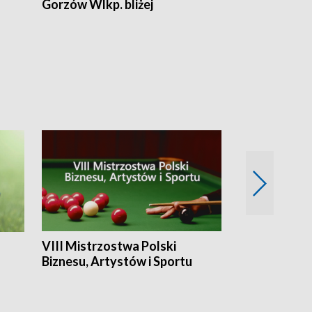
Gorzów Wlkp. bliżej
Lubuskie bliż
VIII Mistrzostwa Polski
Cztery kwar
Biznesu, Artystów i Sportu