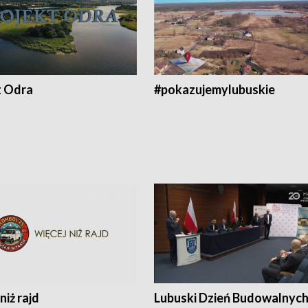
t Odra
#pokazujemylubuskie
niż rajd
Lubuski Dzień Budowalnyc