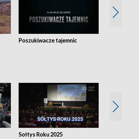
Poszukiwacze tajemnic
Kostrzyn na 
h
Sołtys Roku 2025
20 lat minęł