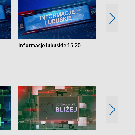
Informacje lubuskie 15:30
Przegląd ty