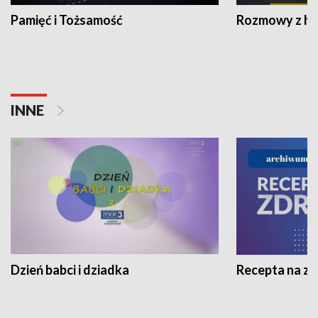
Pamięć i Tożsamość
Rozmowy z his
INNE
Dzień babci i dziadka
Recepta na z