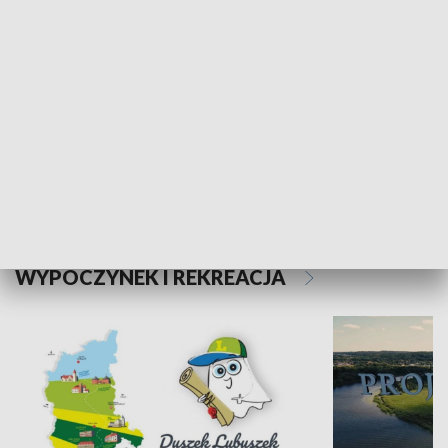
Kalejdoskop
Sołtys na med
WYPOCZYNEK I REKREACJA