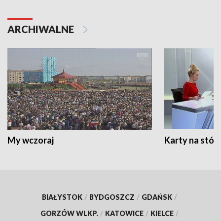
ARCHIWALNE
My wczoraj
Karty na stół:
BIAŁYSTOK
/
BYDGOSZCZ
/
GDAŃSK
/
GORZÓW WLKP.
/
KATOWICE
/
KIELCE
/