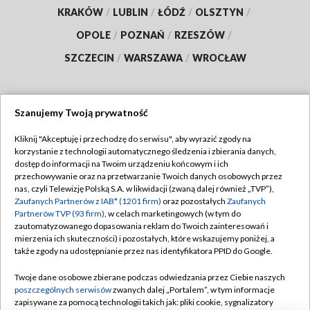
KRAKÓW
/
LUBLIN
/
ŁÓDŹ
/
OLSZTYN
/
OPOLE
/
POZNAŃ
/
RZESZÓW
/
SZCZECIN
/
WARSZAWA
/
WROCŁAW
Szanujemy Twoją prywatność
Dołącz do nas:
Kliknij "Akceptuję i przechodzę do serwisu", aby wyrazić zgody na
korzystanie z technologii automatycznego śledzenia i zbierania danych,
TVP
dostęp do informacji na Twoim urządzeniu końcowym i ich
Abonament TVP
przechowywanie oraz na przetwarzanie Twoich danych osobowych przez
Regulamin TVP
nas, czyli Telewizję Polską S.A. w likwidacji (zwaną dalej również „TVP”),
Emisja w TVP
Polityka prywatności
Zaufanych Partnerów z IAB* (1201 firm)
oraz pozostałych
Zaufanych
Partnerów TVP (93 firm)
, w celach marketingowych (w tym do
Centrum informacji TVP
Moje zgody
zautomatyzowanego dopasowania reklam do Twoich zainteresowań i
mierzenia ich skuteczności) i pozostałych, które wskazujemy poniżej, a
Naziemna Telewizja Cyfrowa
Pomoc
także zgody na udostępnianie przez nas identyfikatora PPID do Google.
Sklep TVP
Biuro reklamy
Twoje dane osobowe zbierane podczas odwiedzania przez Ciebie naszych
Rada Programowa
Kontakt
poszczególnych serwisów
zwanych dalej „Portalem”, w tym informacje
zapisywane za pomocą technologii takich jak: pliki cookie, sygnalizatory
System NOS