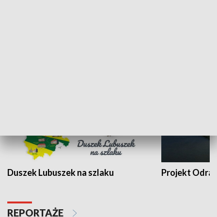
Kalejdoskop
Sołtys na med
WYPOCZYNEK I REKREACJA
Duszek Lubuszek na szlaku
Projekt Odra
REPORTAŻE