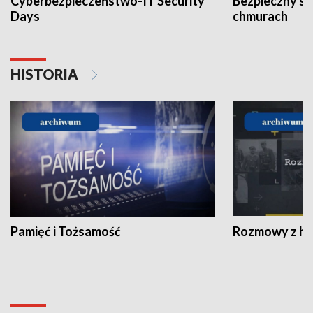
Cyberbezpieczeństwo-IT Security
Bezpieczny s
Days
chmurach
HISTORIA
Pamięć i Tożsamość
Rozmowy z his