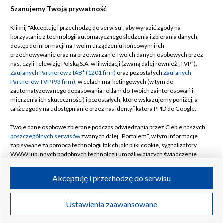
Szanujemy Twoją prywatność
Dołącz do nas:
Kliknij "Akceptuję i przechodzę do serwisu", aby wyrazić zgody na
korzystanie z technologii automatycznego śledzenia i zbierania danych,
TVP
dostęp do informacji na Twoim urządzeniu końcowym i ich
Abonament TVP
przechowywanie oraz na przetwarzanie Twoich danych osobowych przez
Regulamin TVP
nas, czyli Telewizję Polską S.A. w likwidacji (zwaną dalej również „TVP”),
Emisja w TVP
Polityka prywatności
Zaufanych Partnerów z IAB* (1201 firm)
oraz pozostałych
Zaufanych
Partnerów TVP (93 firm)
, w celach marketingowych (w tym do
Centrum informacji TVP
Moje zgody
zautomatyzowanego dopasowania reklam do Twoich zainteresowań i
mierzenia ich skuteczności) i pozostałych, które wskazujemy poniżej, a
Naziemna Telewizja Cyfrowa
Pomoc
także zgody na udostępnianie przez nas identyfikatora PPID do Google.
Sklep TVP
Biuro reklamy
Twoje dane osobowe zbierane podczas odwiedzania przez Ciebie naszych
Rada Programowa
Kontakt
poszczególnych serwisów
zwanych dalej „Portalem”, w tym informacje
zapisywane za pomocą technologii takich jak: pliki cookie, sygnalizatory
System NOS
WWW lub innych podobnych technologii umożliwiających świadczenie
dopasowanych i bezpiecznych usług, personalizację treści oraz reklam,
Informacje o nadawcy
Kanały
udostępnianie funkcji mediów społecznościowych oraz analizowanie
Akceptuję i przechodzę do serwisu
ruchu w Internecie.
Program dla prasy
©2026 Telewizja Polska S.A. w likwidacji
Biuro Reklamy
Twoje dane osobowe zbierane podczas odwiedzania przez Ciebie
Ustawienia zaawansowane
poszczególnych serwisów
na Portalu, takie jak adresy IP, identyfikatory
Ogłoszenie przetargowe
Twoich urządzeń końcowych i identyfikatory plików cookie, informacje o