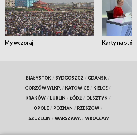
My wczoraj
Karty na stół:
BIAŁYSTOK
/
BYDGOSZCZ
/
GDAŃSK
/
GORZÓW WLKP.
/
KATOWICE
/
KIELCE
/
KRAKÓW
/
LUBLIN
/
ŁÓDŹ
/
OLSZTYN
/
OPOLE
/
POZNAŃ
/
RZESZÓW
/
SZCZECIN
/
WARSZAWA
/
WROCŁAW