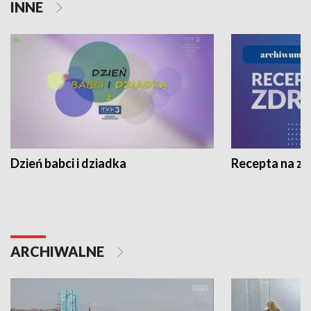
INNE
Dzień babci i dziadka
Recepta na z
ARCHIWALNE