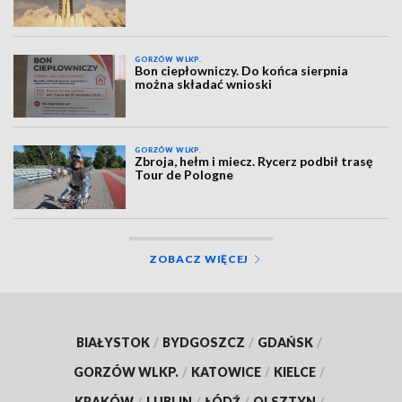
GORZÓW WLKP.
Bon ciepłowniczy. Do końca sierpnia
można składać wnioski
GORZÓW WLKP.
Zbroja, hełm i miecz. Rycerz podbił trasę
Tour de Pologne
ZOBACZ WIĘCEJ
BIAŁYSTOK
/
BYDGOSZCZ
/
GDAŃSK
/
GORZÓW WLKP.
/
KATOWICE
/
KIELCE
/
KRAKÓW
/
LUBLIN
/
ŁÓDŹ
/
OLSZTYN
/