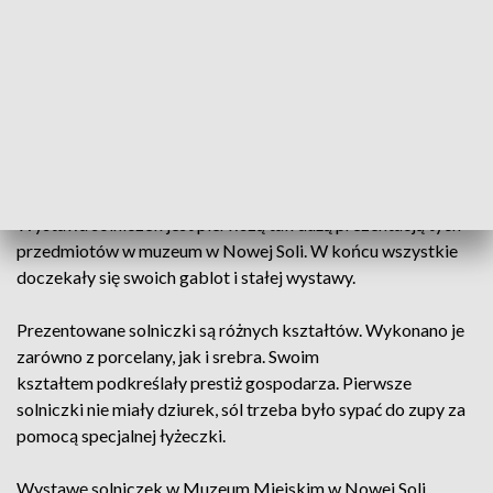
Muzeum Miejskie w Nowej Soli w swoich zbiorach ma
kilkaset solniczek. Kolekcja nie jest przypadkowa, bo Nowa
Sól swój początek zawdzięcza białemu złotu, bo tak przed
wiekami nazywano tę przyprawę.
Najstarsza solniczka ze zbiorów nowosolskiego muzeum ma
prawie 200 lat i pochodzi z Wiednia.
Wystawa solniczek jest pierwszą tak dużą prezentacją tych
przedmiotów w muzeum w Nowej Soli. W końcu wszystkie
doczekały się swoich gablot i stałej wystawy.
Prezentowane solniczki są różnych kształtów. Wykonano je
zarówno z porcelany, jak i srebra. Swoim
kształtem podkreślały prestiż gospodarza. Pierwsze
solniczki nie miały dziurek, sól trzeba było sypać do zupy za
pomocą specjalnej łyżeczki.
Wystawę solniczek w Muzeum Miejskim w Nowej Soli