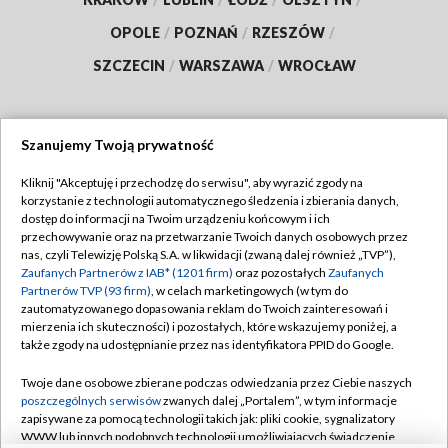
OPOLE
/
POZNAŃ
/
RZESZÓW
/
SZCZECIN
/
WARSZAWA
/
WROCŁAW
Szanujemy Twoją prywatność
Dołącz do nas:
Kliknij "Akceptuję i przechodzę do serwisu", aby wyrazić zgody na
korzystanie z technologii automatycznego śledzenia i zbierania danych,
TVP
dostęp do informacji na Twoim urządzeniu końcowym i ich
Abonament TVP
przechowywanie oraz na przetwarzanie Twoich danych osobowych przez
Regulamin TVP
nas, czyli Telewizję Polską S.A. w likwidacji (zwaną dalej również „TVP”),
Emisja w TVP
Polityka prywatności
Zaufanych Partnerów z IAB* (1201 firm)
oraz pozostałych
Zaufanych
Partnerów TVP (93 firm)
, w celach marketingowych (w tym do
Centrum informacji TVP
Moje zgody
zautomatyzowanego dopasowania reklam do Twoich zainteresowań i
mierzenia ich skuteczności) i pozostałych, które wskazujemy poniżej, a
Naziemna Telewizja Cyfrowa
Pomoc
także zgody na udostępnianie przez nas identyfikatora PPID do Google.
Sklep TVP
Biuro reklamy
Twoje dane osobowe zbierane podczas odwiedzania przez Ciebie naszych
Rada Programowa
Kontakt
poszczególnych serwisów
zwanych dalej „Portalem”, w tym informacje
zapisywane za pomocą technologii takich jak: pliki cookie, sygnalizatory
System NOS
WWW lub innych podobnych technologii umożliwiających świadczenie