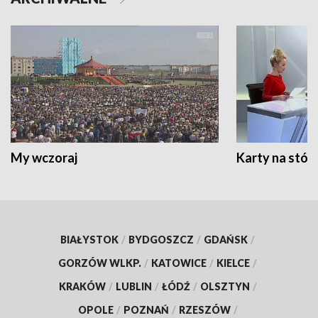
My wczoraj
Karty na stół:
BIAŁYSTOK
/
BYDGOSZCZ
/
GDAŃSK
/
GORZÓW WLKP.
/
KATOWICE
/
KIELCE
/
KRAKÓW
/
LUBLIN
/
ŁÓDŹ
/
OLSZTYN
/
OPOLE
/
POZNAŃ
/
RZESZÓW
/