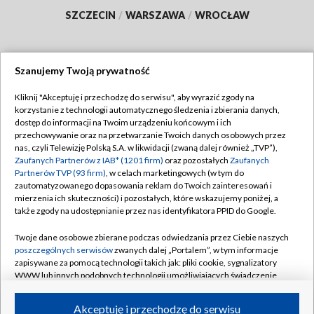
SZCZECIN
/
WARSZAWA
/
WROCŁAW
Szanujemy Twoją prywatność
Dołącz do nas:
Kliknij "Akceptuję i przechodzę do serwisu", aby wyrazić zgody na
korzystanie z technologii automatycznego śledzenia i zbierania danych,
TVP
dostęp do informacji na Twoim urządzeniu końcowym i ich
Abonament TVP
przechowywanie oraz na przetwarzanie Twoich danych osobowych przez
Regulamin TVP
nas, czyli Telewizję Polską S.A. w likwidacji (zwaną dalej również „TVP”),
Emisja w TVP
Polityka prywatności
Zaufanych Partnerów z IAB* (1201 firm)
oraz pozostałych
Zaufanych
Partnerów TVP (93 firm)
, w celach marketingowych (w tym do
Centrum informacji TVP
Moje zgody
zautomatyzowanego dopasowania reklam do Twoich zainteresowań i
mierzenia ich skuteczności) i pozostałych, które wskazujemy poniżej, a
Naziemna Telewizja Cyfrowa
Pomoc
także zgody na udostępnianie przez nas identyfikatora PPID do Google.
Sklep TVP
Biuro reklamy
Twoje dane osobowe zbierane podczas odwiedzania przez Ciebie naszych
Rada Programowa
Kontakt
poszczególnych serwisów
zwanych dalej „Portalem”, w tym informacje
zapisywane za pomocą technologii takich jak: pliki cookie, sygnalizatory
System NOS
WWW lub innych podobnych technologii umożliwiających świadczenie
dopasowanych i bezpiecznych usług, personalizację treści oraz reklam,
Informacje o nadawcy
Kanały
udostępnianie funkcji mediów społecznościowych oraz analizowanie
Akceptuję i przechodzę do serwisu
ruchu w Internecie.