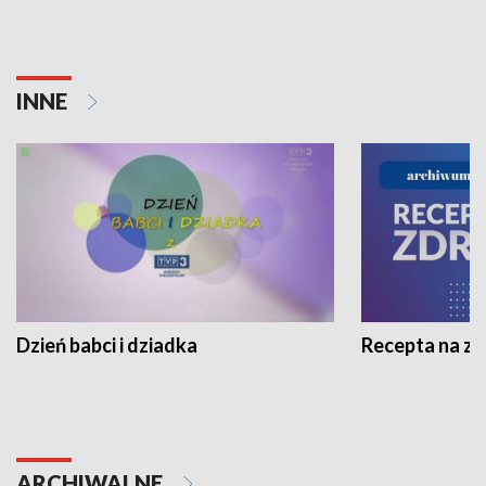
INNE
Dzień babci i dziadka
Recepta na z
ARCHIWALNE