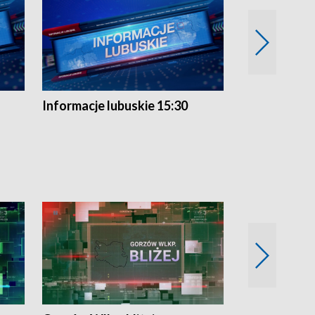
Informacje lubuskie 15:30
Przegląd ty