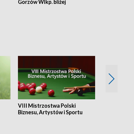
Gorzów Wlkp. bliżej
Lubuskie bliż
VIII Mistrzostwa Polski
Cztery kwar
Biznesu, Artystów i Sportu