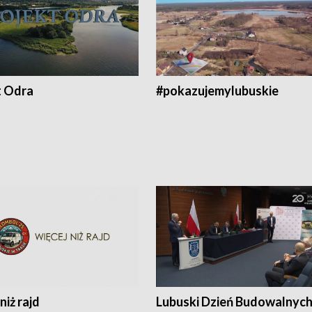
t Odra
#pokazujemylubuskie
niż rajd
Lubuski Dzień Budowalnyc