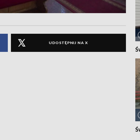
UDOSTĘPNIJ NA X
Ś
Ś