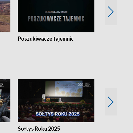
Poszukiwacze tajemnic
Kostrzyn na 
h
Sołtys Roku 2025
20 lat minęł