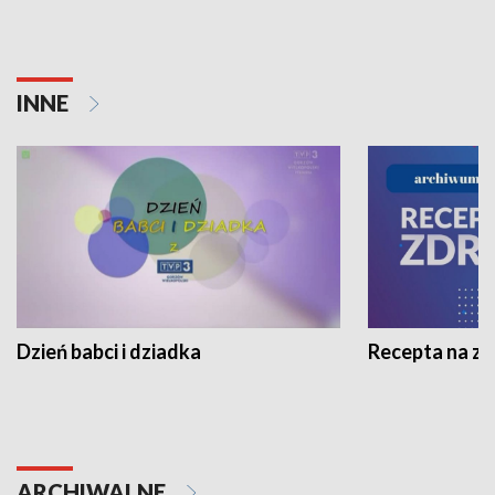
INNE
Dzień babci i dziadka
Recepta na z
ARCHIWALNE