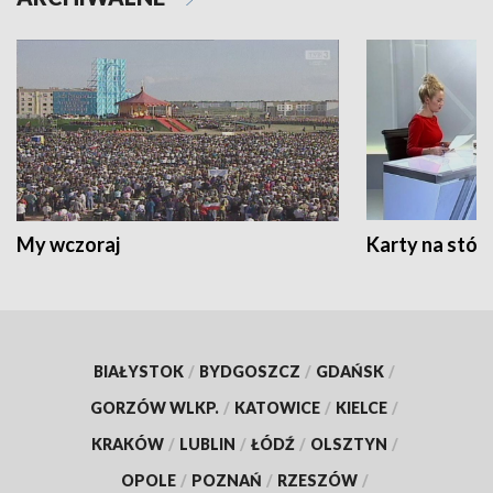
My wczoraj
Karty na stół:
BIAŁYSTOK
/
BYDGOSZCZ
/
GDAŃSK
/
GORZÓW WLKP.
/
KATOWICE
/
KIELCE
/
KRAKÓW
/
LUBLIN
/
ŁÓDŹ
/
OLSZTYN
/
OPOLE
/
POZNAŃ
/
RZESZÓW
/