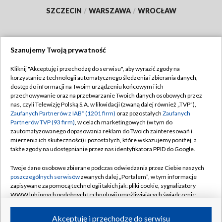
SZCZECIN
/
WARSZAWA
/
WROCŁAW
Szanujemy Twoją prywatność
Dołącz do nas:
Kliknij "Akceptuję i przechodzę do serwisu", aby wyrazić zgody na
korzystanie z technologii automatycznego śledzenia i zbierania danych,
TVP
dostęp do informacji na Twoim urządzeniu końcowym i ich
Abonament TVP
przechowywanie oraz na przetwarzanie Twoich danych osobowych przez
Regulamin TVP
nas, czyli Telewizję Polską S.A. w likwidacji (zwaną dalej również „TVP”),
Emisja w TVP
Polityka prywatności
Zaufanych Partnerów z IAB* (1201 firm)
oraz pozostałych
Zaufanych
Partnerów TVP (93 firm)
, w celach marketingowych (w tym do
Centrum informacji TVP
Moje zgody
zautomatyzowanego dopasowania reklam do Twoich zainteresowań i
mierzenia ich skuteczności) i pozostałych, które wskazujemy poniżej, a
Naziemna Telewizja Cyfrowa
Pomoc
także zgody na udostępnianie przez nas identyfikatora PPID do Google.
Sklep TVP
Biuro reklamy
Twoje dane osobowe zbierane podczas odwiedzania przez Ciebie naszych
Rada Programowa
Kontakt
poszczególnych serwisów
zwanych dalej „Portalem”, w tym informacje
zapisywane za pomocą technologii takich jak: pliki cookie, sygnalizatory
System NOS
WWW lub innych podobnych technologii umożliwiających świadczenie
dopasowanych i bezpiecznych usług, personalizację treści oraz reklam,
Informacje o nadawcy
Kanały
udostępnianie funkcji mediów społecznościowych oraz analizowanie
Akceptuję i przechodzę do serwisu
ruchu w Internecie.