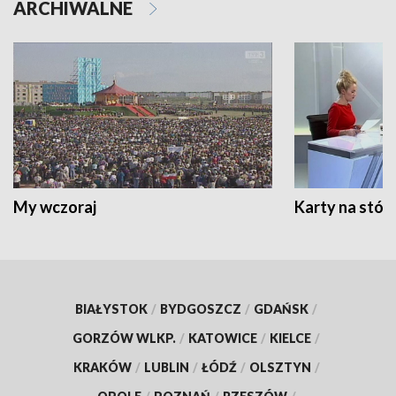
ARCHIWALNE
My wczoraj
Karty na stół:
BIAŁYSTOK
/
BYDGOSZCZ
/
GDAŃSK
/
GORZÓW WLKP.
/
KATOWICE
/
KIELCE
/
KRAKÓW
/
LUBLIN
/
ŁÓDŹ
/
OLSZTYN
/