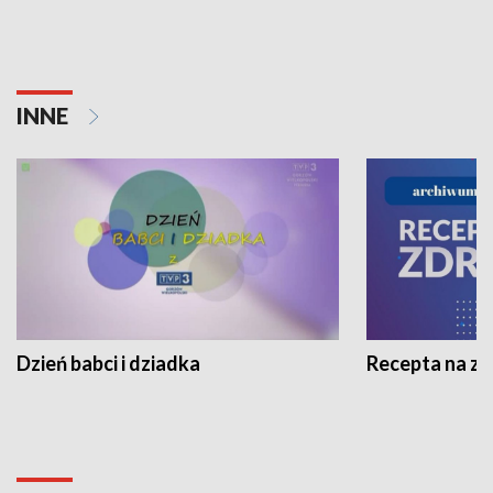
INNE
Dzień babci i dziadka
Recepta na z