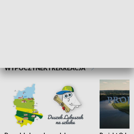
Kalejdoskop
Sołtys na med
WYPOCZYNEK I REKREACJA