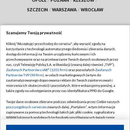
OPOLE
/
POZNAŃ
/
RZESZÓW
/
SZCZECIN
/
WARSZAWA
/
WROCŁAW
Szanujemy Twoją prywatność
Dołącz do nas:
Kliknij "Akceptuję i przechodzę do serwisu", aby wyrazić zgody na
korzystanie z technologii automatycznego śledzenia i zbierania danych,
TVP
dostęp do informacji na Twoim urządzeniu końcowym i ich
Abonament TVP
przechowywanie oraz na przetwarzanie Twoich danych osobowych przez
Regulamin TVP
nas, czyli Telewizję Polską S.A. w likwidacji (zwaną dalej również „TVP”),
Emisja w TVP
Polityka prywatności
Zaufanych Partnerów z IAB* (1201 firm)
oraz pozostałych
Zaufanych
Partnerów TVP (93 firm)
, w celach marketingowych (w tym do
Centrum informacji TVP
Moje zgody
zautomatyzowanego dopasowania reklam do Twoich zainteresowań i
mierzenia ich skuteczności) i pozostałych, które wskazujemy poniżej, a
Naziemna Telewizja Cyfrowa
Pomoc
także zgody na udostępnianie przez nas identyfikatora PPID do Google.
Sklep TVP
Biuro reklamy
Twoje dane osobowe zbierane podczas odwiedzania przez Ciebie naszych
Rada Programowa
Kontakt
poszczególnych serwisów
zwanych dalej „Portalem”, w tym informacje
zapisywane za pomocą technologii takich jak: pliki cookie, sygnalizatory
System NOS
WWW lub innych podobnych technologii umożliwiających świadczenie
dopasowanych i bezpiecznych usług, personalizację treści oraz reklam,
Informacje o nadawcy
Kanały
udostępnianie funkcji mediów społecznościowych oraz analizowanie