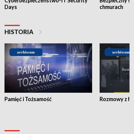
Cyberbezpieczeństwo-IT Security
Bezpieczny s
Days
chmurach
HISTORIA
Pamięć i Tożsamość
Rozmowy z his