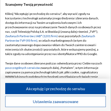
Szanujemy Twoją prywatność
Dołącz do nas:
Kliknij "Akceptuję i przechodzę do serwisu", aby wyrazić zgody na
korzystanie z technologii automatycznego śledzenia i zbierania danych,
TVP
dostęp do informacji na Twoim urządzeniu końcowym i ich
Abonament TVP
przechowywanie oraz na przetwarzanie Twoich danych osobowych przez
Regulamin TVP
nas, czyli Telewizję Polską S.A. w likwidacji (zwaną dalej również „TVP”),
Emisja w TVP
Polityka prywatności
Zaufanych Partnerów z IAB* (1201 firm)
oraz pozostałych
Zaufanych
Partnerów TVP (93 firm)
, w celach marketingowych (w tym do
Centrum informacji TVP
Moje zgody
zautomatyzowanego dopasowania reklam do Twoich zainteresowań i
mierzenia ich skuteczności) i pozostałych, które wskazujemy poniżej, a
Naziemna Telewizja Cyfrowa
Pomoc
także zgody na udostępnianie przez nas identyfikatora PPID do Google.
Sklep TVP
Biuro reklamy
Twoje dane osobowe zbierane podczas odwiedzania przez Ciebie naszych
Rada Programowa
Kontakt
poszczególnych serwisów
zwanych dalej „Portalem”, w tym informacje
zapisywane za pomocą technologii takich jak: pliki cookie, sygnalizatory
System NOS
WWW lub innych podobnych technologii umożliwiających świadczenie
dopasowanych i bezpiecznych usług, personalizację treści oraz reklam,
Informacje o nadawcy
Kanały
udostępnianie funkcji mediów społecznościowych oraz analizowanie
Akceptuję i przechodzę do serwisu
ruchu w Internecie.
Program dla prasy
©2026 Telewizja Polska S.A. w likwidacji
Biuro Reklamy
Twoje dane osobowe zbierane podczas odwiedzania przez Ciebie
Ustawienia zaawansowane
poszczególnych serwisów
na Portalu, takie jak adresy IP, identyfikatory
Ogłoszenie przetargowe
Twoich urządzeń końcowych i identyfikatory plików cookie, informacje o