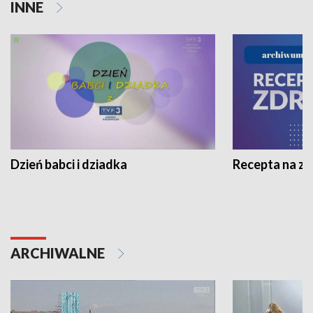
INNE
Dzień babci i dziadka
Recepta na z
ARCHIWALNE