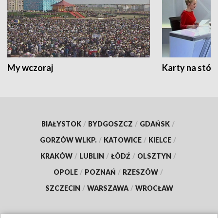
My wczoraj
Karty na stół:
BIAŁYSTOK
/
BYDGOSZCZ
/
GDAŃSK
/
GORZÓW WLKP.
/
KATOWICE
/
KIELCE
/
KRAKÓW
/
LUBLIN
/
ŁÓDŹ
/
OLSZTYN
/
OPOLE
/
POZNAŃ
/
RZESZÓW
/
SZCZECIN
/
WARSZAWA
/
WROCŁAW