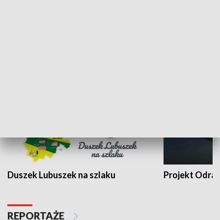
Kalejdoskop
Sołtys na med
WYPOCZYNEK I REKREACJA
Duszek Lubuszek na szlaku
Projekt Odra
REPORTAŻE