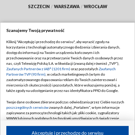
SZCZECIN
/
WARSZAWA
/
WROCŁAW
Szanujemy Twoją prywatność
Dołącz do nas:
Kliknij "Akceptuję i przechodzę do serwisu", aby wyrazić zgody na
korzystanie z technologii automatycznego śledzenia i zbierania danych,
TVP
dostęp do informacji na Twoim urządzeniu końcowym i ich
Abonament TVP
przechowywanie oraz na przetwarzanie Twoich danych osobowych przez
Regulamin TVP
nas, czyli Telewizję Polską S.A. w likwidacji (zwaną dalej również „TVP”),
Emisja w TVP
Polityka prywatności
Zaufanych Partnerów z IAB* (1201 firm)
oraz pozostałych
Zaufanych
Partnerów TVP (93 firm)
, w celach marketingowych (w tym do
Centrum informacji TVP
Moje zgody
zautomatyzowanego dopasowania reklam do Twoich zainteresowań i
mierzenia ich skuteczności) i pozostałych, które wskazujemy poniżej, a
Naziemna Telewizja Cyfrowa
Pomoc
także zgody na udostępnianie przez nas identyfikatora PPID do Google.
Sklep TVP
Biuro reklamy
Twoje dane osobowe zbierane podczas odwiedzania przez Ciebie naszych
Rada Programowa
Kontakt
poszczególnych serwisów
zwanych dalej „Portalem”, w tym informacje
zapisywane za pomocą technologii takich jak: pliki cookie, sygnalizatory
System NOS
WWW lub innych podobnych technologii umożliwiających świadczenie
dopasowanych i bezpiecznych usług, personalizację treści oraz reklam,
Informacje o nadawcy
Kanały
udostępnianie funkcji mediów społecznościowych oraz analizowanie
Akceptuję i przechodzę do serwisu
ruchu w Internecie.