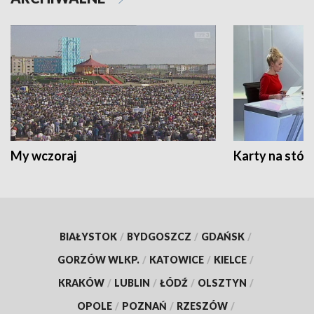
My wczoraj
Karty na stół:
BIAŁYSTOK
/
BYDGOSZCZ
/
GDAŃSK
/
GORZÓW WLKP.
/
KATOWICE
/
KIELCE
/
KRAKÓW
/
LUBLIN
/
ŁÓDŹ
/
OLSZTYN
/
OPOLE
/
POZNAŃ
/
RZESZÓW
/