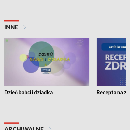
INNE
Dzień babci i dziadka
Recepta na z
ARCHIWALNE