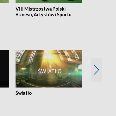
VIII Mistrzostwa Polski
Cztery kwar
Biznesu, Artystów i Sportu
Światło
Nowy adres