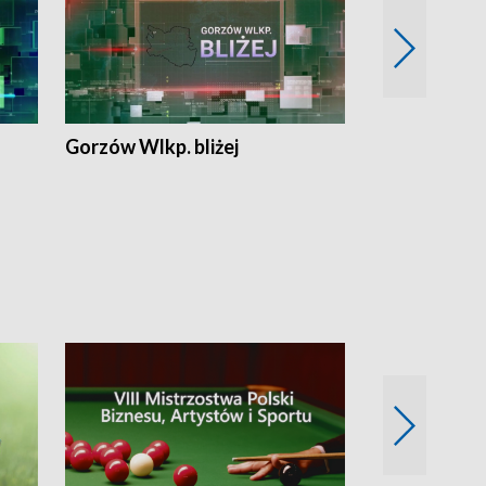
Gorzów Wlkp. bliżej
Lubuskie bliż