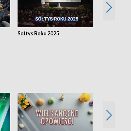
h
Sołtys Roku 2025
20 lat minęł
Wlkp.