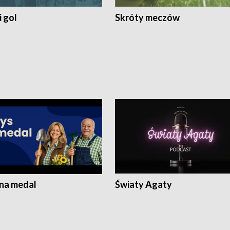
 gol
Skróty meczów
 na medal
Światy Agaty