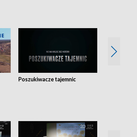
Poszukiwacze tajemnic
Kostrzyn na 