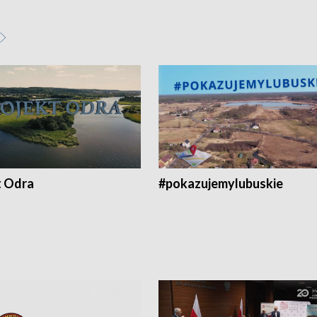
t Odra
#pokazujemylubuskie