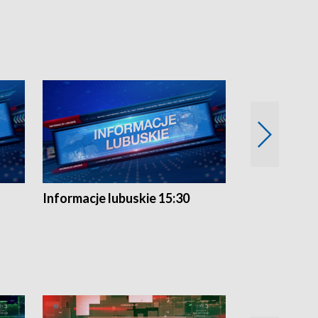
Informacje lubuskie 15:30
Przegląd ty