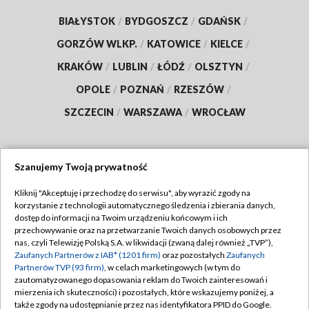
BIAŁYSTOK
/
BYDGOSZCZ
/
GDAŃSK
/
GORZÓW WLKP.
/
KATOWICE
/
KIELCE
/
KRAKÓW
/
LUBLIN
/
ŁÓDŹ
/
OLSZTYN
/
OPOLE
/
POZNAŃ
/
RZESZÓW
/
SZCZECIN
/
WARSZAWA
/
WROCŁAW
Szanujemy Twoją prywatność
Dołącz do nas:
Kliknij "Akceptuję i przechodzę do serwisu", aby wyrazić zgody na
korzystanie z technologii automatycznego śledzenia i zbierania danych,
TVP
dostęp do informacji na Twoim urządzeniu końcowym i ich
Abonament TVP
przechowywanie oraz na przetwarzanie Twoich danych osobowych przez
Regulamin TVP
nas, czyli Telewizję Polską S.A. w likwidacji (zwaną dalej również „TVP”),
Emisja w TVP
Polityka prywatności
Zaufanych Partnerów z IAB* (1201 firm)
oraz pozostałych
Zaufanych
Partnerów TVP (93 firm)
, w celach marketingowych (w tym do
Centrum informacji TVP
Moje zgody
zautomatyzowanego dopasowania reklam do Twoich zainteresowań i
mierzenia ich skuteczności) i pozostałych, które wskazujemy poniżej, a
Naziemna Telewizja Cyfrowa
Pomoc
także zgody na udostępnianie przez nas identyfikatora PPID do Google.