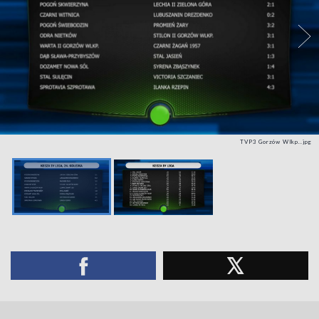
TVP3 Gorzów Wlkp..jpg