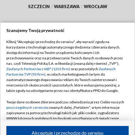
SZCZECIN
/
WARSZAWA
/
WROCŁAW
Szanujemy Twoją prywatność
Dołącz do nas:
Kliknij "Akceptuję i przechodzę do serwisu", aby wyrazić zgody na
korzystanie z technologii automatycznego śledzenia i zbierania danych,
TVP
dostęp do informacji na Twoim urządzeniu końcowym i ich
Abonament TVP
przechowywanie oraz na przetwarzanie Twoich danych osobowych przez
Regulamin TVP
nas, czyli Telewizję Polską S.A. w likwidacji (zwaną dalej również „TVP”),
Emisja w TVP
Polityka prywatności
Zaufanych Partnerów z IAB* (1201 firm)
oraz pozostałych
Zaufanych
Partnerów TVP (93 firm)
, w celach marketingowych (w tym do
Centrum informacji TVP
Moje zgody
zautomatyzowanego dopasowania reklam do Twoich zainteresowań i
mierzenia ich skuteczności) i pozostałych, które wskazujemy poniżej, a
Naziemna Telewizja Cyfrowa
Pomoc
także zgody na udostępnianie przez nas identyfikatora PPID do Google.
Sklep TVP
Biuro reklamy
Twoje dane osobowe zbierane podczas odwiedzania przez Ciebie naszych
Rada Programowa
Kontakt
poszczególnych serwisów
zwanych dalej „Portalem”, w tym informacje
zapisywane za pomocą technologii takich jak: pliki cookie, sygnalizatory
System NOS
WWW lub innych podobnych technologii umożliwiających świadczenie
dopasowanych i bezpiecznych usług, personalizację treści oraz reklam,
Informacje o nadawcy
Kanały
udostępnianie funkcji mediów społecznościowych oraz analizowanie
Akceptuję i przechodzę do serwisu
ruchu w Internecie.