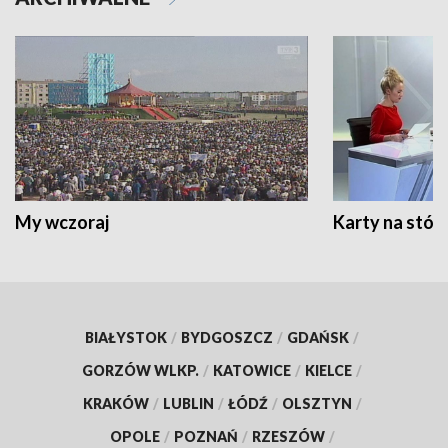
My wczoraj
Karty na stół:
BIAŁYSTOK
/
BYDGOSZCZ
/
GDAŃSK
/
GORZÓW WLKP.
/
KATOWICE
/
KIELCE
/
KRAKÓW
/
LUBLIN
/
ŁÓDŹ
/
OLSZTYN
/
OPOLE
/
POZNAŃ
/
RZESZÓW
/