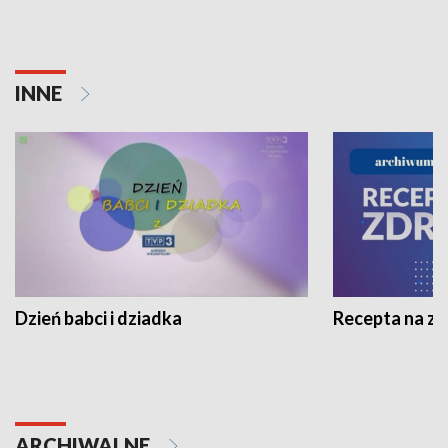
INNE
Dzień babci i dziadka
Recepta na z
ARCHIWALNE